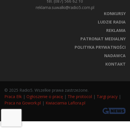
tel. (087) 566 62 10
reklama.suwalki@radio5.com.pl
KONKURSY
LUDZIE RADIA
REKLAMA
PATRONAT MEDIALNY
POLITYKA PRYWATNOŚCI
NADAWCA
KONTAKT
© 2025 Radio5. Wszelkie prawa zastrzeżone.
Praca Ełk
|
Ogłoszenie o pracę
|
The protocol
|
Targi pracy
|
Praca na Gowork.pl
|
Kwiaciarnia Laflora.pl