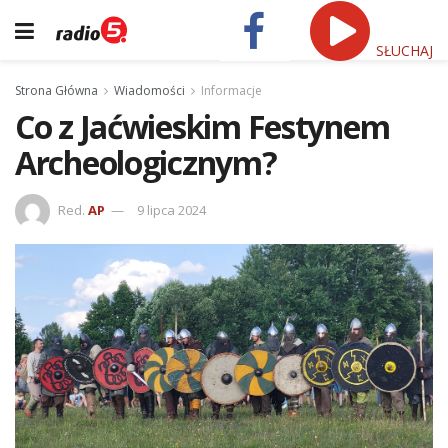
SŁUCHAJ
Strona Główna
Wiadomości
Informacje
Co z Jaćwieskim Festynem
Archeologicznym?
Red.
AP
9 lipca 2024