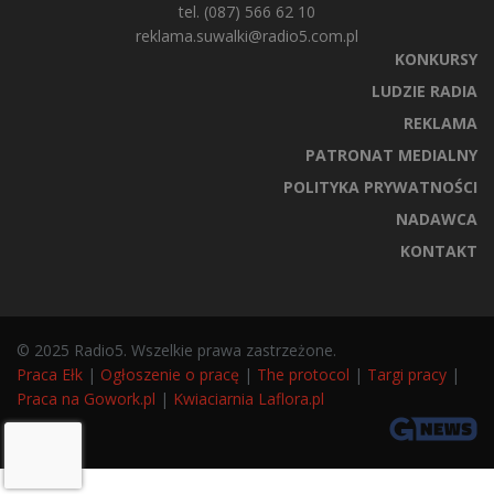
tel. (087) 566 62 10
reklama.suwalki@radio5.com.pl
KONKURSY
LUDZIE RADIA
REKLAMA
PATRONAT MEDIALNY
POLITYKA PRYWATNOŚCI
NADAWCA
KONTAKT
© 2025 Radio5. Wszelkie prawa zastrzeżone.
Praca Ełk
|
Ogłoszenie o pracę
|
The protocol
|
Targi pracy
|
Praca na Gowork.pl
|
Kwiaciarnia Laflora.pl