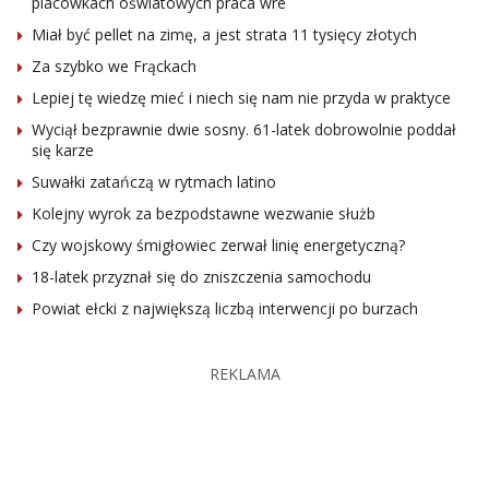
placówkach oświatowych praca wre
Miał być pellet na zimę, a jest strata 11 tysięcy złotych
Za szybko we Frąckach
Lepiej tę wiedzę mieć i niech się nam nie przyda w praktyce
Wyciął bezprawnie dwie sosny. 61-latek dobrowolnie poddał
się karze
Suwałki zatańczą w rytmach latino
Kolejny wyrok za bezpodstawne wezwanie służb
Czy wojskowy śmigłowiec zerwał linię energetyczną?
18-latek przyznał się do zniszczenia samochodu
Powiat ełcki z największą liczbą interwencji po burzach
REKLAMA