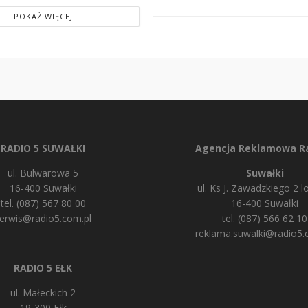
POKAŻ WIĘCEJ
RADIO 5 SUWAŁKI
Agencja Reklamowa Ra
ul. Bulwarowa 5
Suwałki
16-400 Suwałki
ul. Ks J. Zawadzkiego 2 lo
tel. (087) 567 80 00
16-400 Suwałki
erwis@radio5.com.pl
tel. (087) 566 62 10
reklama.suwalki@radio5.
RADIO 5 EŁK
ul. Małeckich 2
19-300 Ełk