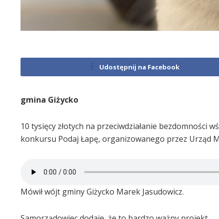
Udostępnij na Facebook
gmina Giżycko
10 tysięcy złotych na przeciwdziałanie bezdomności 
konkursu Podaj Łapę, organizowanego przez Urząd Ma
Mówił wójt gminy Giżycko Marek Jasudowicz.
Samorządowiec dodaje, że to bardzo ważny projekt.