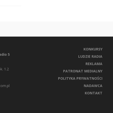
KONKURSY
dio 5
LUDZIE RADIA
REKLAMA
k. 1.2
PATRONAT MEDIALNY
POLITYKA PRYWATNOŚCI
com.pl
NADAWCA
KONTAKT