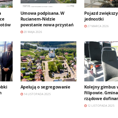
a
Umowa podpisana. W
Pojazd zwiększy
ące
Rucianem-Nidzie
jednostki
kotów
powstanie nowa przystań
27 MARCA 2026
20 MAJA 2026
obki
Apelują o segregowanie
Kolejny gimbus 
h
Filipowie. Gmina
14 LISTOPADA 2025
rządowe dofina
12 LISTOPADA 2025