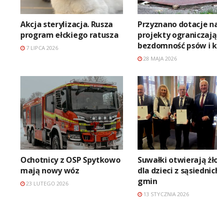
Akcja sterylizacja. Rusza
Przyznano dotacje n
program ełckiego ratusza
projekty ograniczaj
bezdomność psów i 
7 LIPCA 2026
28 MAJA 2026
Ochotnicy z OSP Spytkowo
Suwałki otwierają żł
mają nowy wóz
dla dzieci z sąsiednic
gmin
23 LUTEGO 2026
13 STYCZNIA 2026