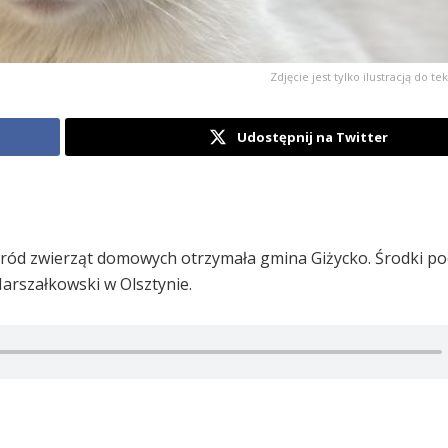
Zdjęcie jest tylko ilustracją do tek
Udostępnij na Twitter
wśród zwierząt domowych otrzymała gmina Giżycko. Środki p
rszałkowski w Olsztynie.