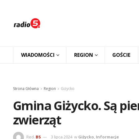
WIADOMOŚCI
REGION
GOŚCIE
Strona Główna
Region
Giżycko
Gmina Giżycko. Są pien
zwierząt
Red.
BS
3 lipca 2024
w
Giżycko
,
Informacje