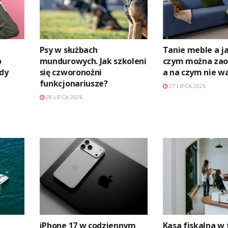
Psy w służbach
Tanie meble a ja
o
mundurowych. Jak szkoleni
czym można zaos
edy
się czworonożni
a na czym nie w
funkcjonariusze?
27 LIPCA 2026
28 LIPCA 2026
iPhone 17 w codziennym
Kasa fiskalna w 