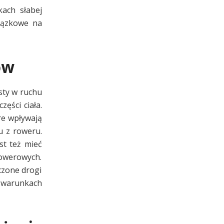
ach słabej
wiązkowe na
ów
sty w ruchu
ęści ciała.
re wpływają
u z roweru.
st też mieć
rowerowych.
czone drogi
 warunkach