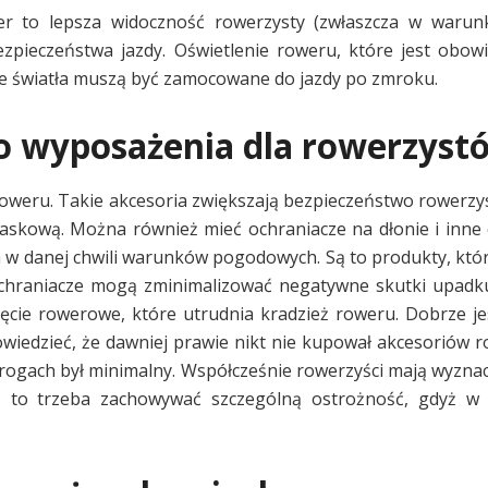
r to lepsza widoczność rowerzysty (zwłaszcza w warunk
ezpieczeństwa jazdy. Oświetlenie roweru, które jest obo
ałe światła muszą być zamocowane do jazdy po zmroku.
go wyposażenia dla rowerzyst
weru. Takie akcesoria zwiększają bezpieczeństwo rowerzy
kową. Można również mieć ochraniacze na dłonie i inne cz
 w danej chwili warunków pogodowych. Są to produkty, któ
ochraniacze mogą zminimalizować negatywne skutki upadk
cie rowerowe, które utrudnia kradzież roweru. Dobrze je
iedzieć, że dawniej prawie nikt nie kupował akcesoriów 
 drogach był minimalny. Współcześnie rowerzyści mają wyzna
ez to trzeba zachowywać szczególną ostrożność, gdyż w