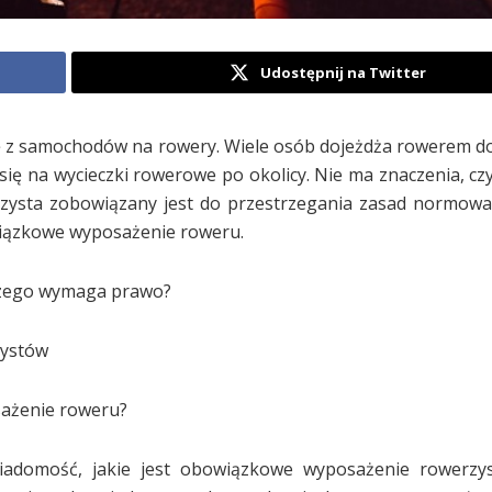
Udostępnij na Twitter
się z samochodów na rowery. Wiele osób dojeżdża rowerem do
się na wycieczki rowerowe po okolicy. Nie ma znaczenia, czy
rzysta zobowiązany jest do przestrzegania zasad normow
owiązkowe wyposażenie roweru.
 czego wymaga prawo?
zystów
sażenie roweru?
adomość, jakie jest obowiązkowe wyposażenie rowerzys