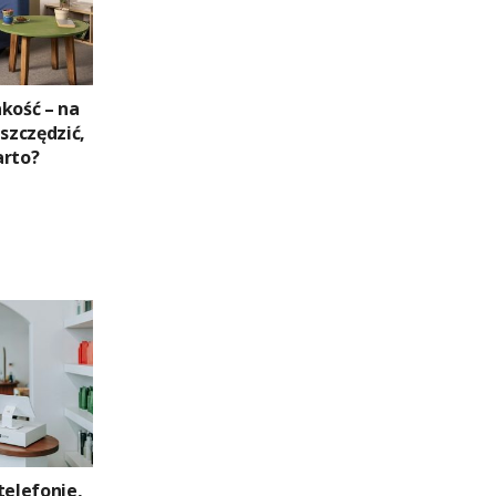
kość – na
zczędzić,
arto?
telefonie,