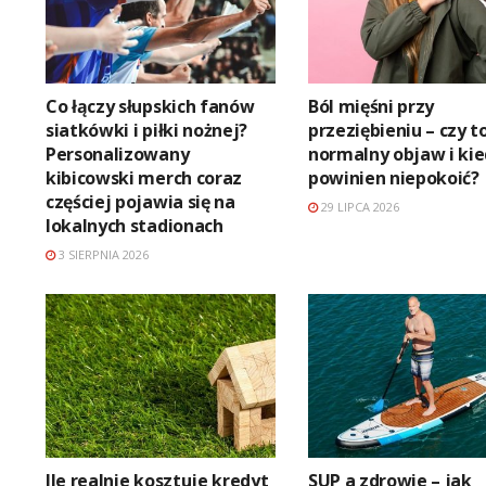
Co łączy słupskich fanów
Ból mięśni przy
siatkówki i piłki nożnej?
przeziębieniu – czy t
Personalizowany
normalny objaw i ki
kibicowski merch coraz
powinien niepokoić?
częściej pojawia się na
29 LIPCA 2026
lokalnych stadionach
3 SIERPNIA 2026
Ile realnie kosztuje kredyt
SUP a zdrowie – jak