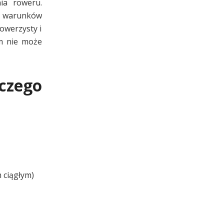
ia roweru.
e warunków
owerzysty i
m nie może
czego
 ciągłym)