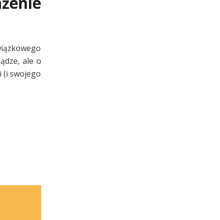
żenie
owiązkowego
ądze, ale o
i (i swojego