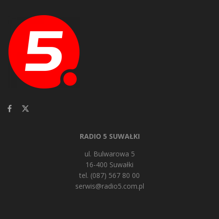
RADIO 5 SUWAŁKI
ul. Bulwarowa 5
16-400 Suwałki
tel. (087) 567 80 00
serwis@radio5.com.pl