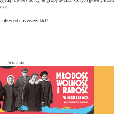
yjadą również policyjne grupy SPEED, których głównym zad
dze.
zależy od nas wszystkich!
REKLAMA