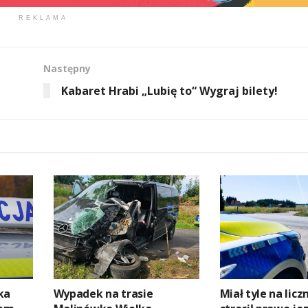
REKLAMA
Następny
Kabaret Hrabi „Lubię to“ Wygraj bilety!
ka
Wypadek na trasie
Miał tyle na licz