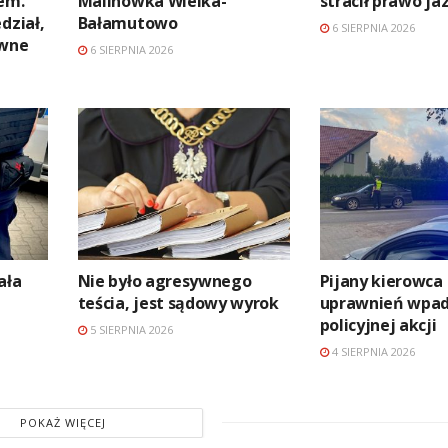
em.
Malinówka Wielka-
stracił prawo ja
dział,
Bałamutowo
6 SIERPNIA 2026
awne
6 SIERPNIA 2026
ała
Nie było agresywnego
Pijany kierowca
teścia, jest sądowy wyrok
uprawnień wpad
policyjnej akcji
5 SIERPNIA 2026
4 SIERPNIA 2026
POKAŻ WIĘCEJ