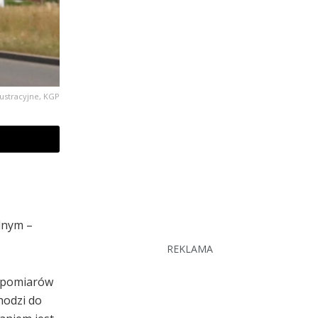
lustracyjne, KGP
lnym –
REKLAMA
ą pomiarów
hodzi do