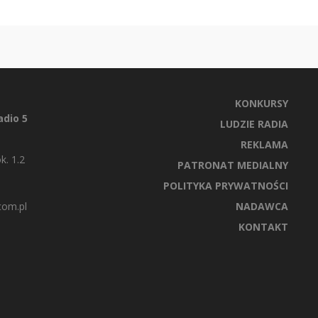
KONKURSY
dio 5
LUDZIE RADIA
REKLAMA
k. 1.2
PATRONAT MEDIALNY
POLITYKA PRYWATNOŚCI
com.pl
NADAWCA
KONTAKT