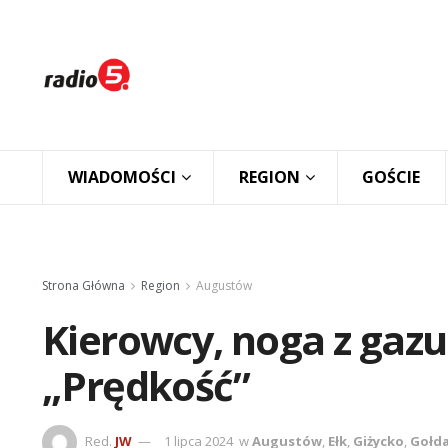
WIADOMOŚCI
REGION
GOŚCIE
Strona Główna
Region
Augustów
Kierowcy, noga z gazu
„Prędkość”
Red.
JW
1 lipca 2024
w
Augustów
,
Ełk
,
Giżycko
,
Gołd