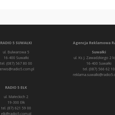
RADIO 5 SUWAŁKI
Agencja Reklamowa Ra
ul. Bulwarowa 5
Suwałki
16-400 Suwałki
ul. Ks J. Zawadzkiego 2 lo
tel. (087) 567 80 00
16-400 Suwałki
erwis@radio5.com.pl
tel. (087) 566 62 10
reklama.suwalki@radio5.
RADIO 5 EŁK
ul. Małeckich 2
19-300 Ełk
tel. (87) 621 59 00
elk@radio5.com.pl