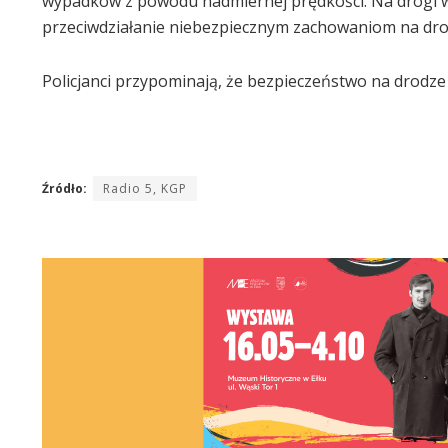
wypadków z powodu nadmiernej prędkości. Na drogi w
przeciwdziałanie niebezpiecznym zachowaniom na dro
Policjanci przypominają, że bezpieczeństwo na drodze 
Źródło:
Radio 5, KGP