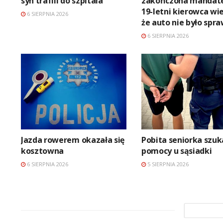
syn trafili do szpitala
zakończona mandat
19-letni kierowca wie
6 SIERPNIA 2026
że auto nie było spr
6 SIERPNIA 2026
Jazda rowerem okazała się
Pobita seniorka szuk
kosztowna
pomocy u sąsiadki
6 SIERPNIA 2026
5 SIERPNIA 2026