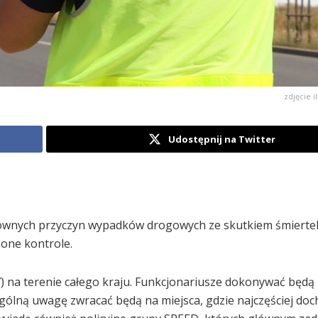
zdjęcie i
Udostępnij na Twitter
 głównych przyczyn wypadków drogowych ze skutkiem śmierte
żone kontrole.
7) na terenie całego kraju. Funkcjonariusze dokonywać będ
ególną uwagę zwracać będą na miejsca, gdzie najczęściej doc