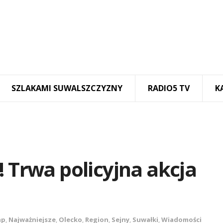
SZLAKAMI SUWALSZCZYZNY
RADIO5 TV
K
! Trwa policyjna akcja
ap
,
Najważniejsze
,
Olecko
,
Region
,
Sejny
,
Suwałki
,
Wiadomości