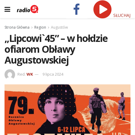
SŁUCHAJ
Strona Główna
Region
Augustów
„Lipcowi`45” – w hołdzie
ofiarom Obławy
Augustowskiej
Red.
WK
9 lipca 2024