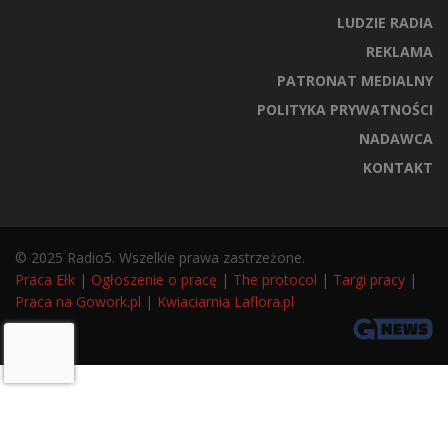
LUDZIE RADIA
REKLAMA
PATRONAT MEDIALNY
POLITYKA PRYWATNOŚCI
NADAWCA
KONTAKT
© 2025 Radio5. Wszelkie prawa zastrzeżone.
Praca Ełk
|
Ogłoszenie o pracę
|
The protocol
|
Targi pracy
|
Praca na Gowork.pl
|
Kwiaciarnia Laflora.pl