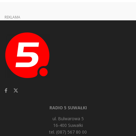
REKLAMA
RADIO 5 SUWAŁKI
ul. Bulwarowa 5
16-400 Suwałki
tel. (087) 567 80 00