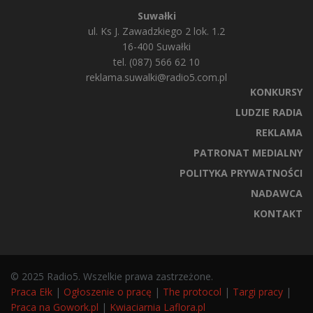
Suwałki
ul. Ks J. Zawadzkiego 2 lok. 1.2
16-400 Suwałki
tel. (087) 566 62 10
reklama.suwalki@radio5.com.pl
KONKURSY
LUDZIE RADIA
REKLAMA
PATRONAT MEDIALNY
POLITYKA PRYWATNOŚCI
NADAWCA
KONTAKT
© 2025 Radio5. Wszelkie prawa zastrzeżone.
Praca Ełk
|
Ogłoszenie o pracę
|
The protocol
|
Targi pracy
|
Praca na Gowork.pl
|
Kwiaciarnia Laflora.pl