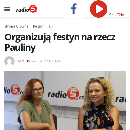
SŁUCHAJ
Strona Główna
Region
Ełk
Organizują festyn na rzecz
Pauliny
Red.
BS
9 lipca 2024