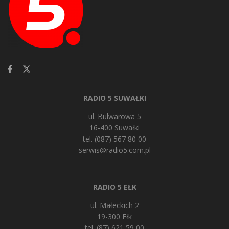
RADIO 5 SUWAŁKI
ul. Bulwarowa 5
16-400 Suwałki
tel. (087) 567 80 00
serwis@radio5.com.pl
RADIO 5 EŁK
ul. Małeckich 2
19-300 Ełk
tel. (87) 621 59 00