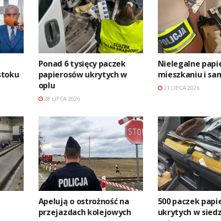
Ponad 6 tysięcy paczek
Nielegalne papi
stoku
papierosów ukrytych w
mieszkaniu i sa
oplu
21 LIPCA 2026
28 LIPCA 2026
Apelują o ostrożność na
500 paczek papi
przejazdach kolejowych
ukrytych w sied