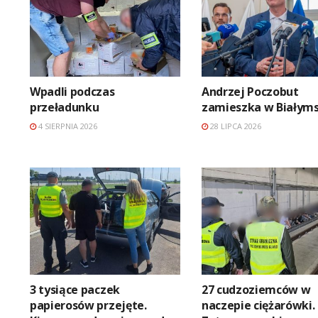
Wpadli podczas
Andrzej Poczobut
przeładunku
zamieszka w Białym
4 SIERPNIA 2026
28 LIPCA 2026
3 tysiące paczek
27 cudzoziemców w
papierosów przejęte.
naczepie ciężarówki.