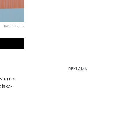
KAS Białystok
REKLAMA
ysternie
olsko-