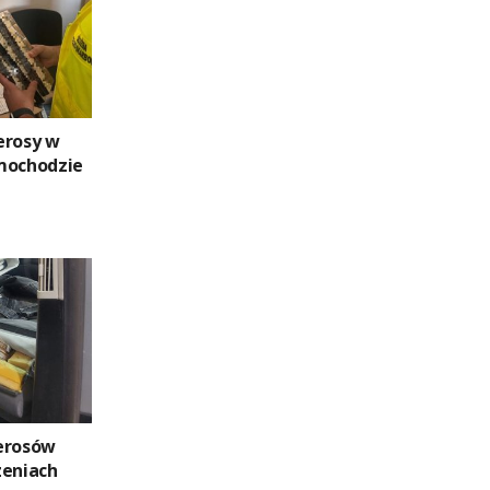
erosy w
mochodzie
erosów
zeniach