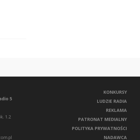
KONKURSY
dio 5
LUDZIE RADIA
REKLAMA
k. 1.2
PATRONAT MEDIALNY
POLITYKA PRYWATNOŚCI
com.pl
NADAWCA