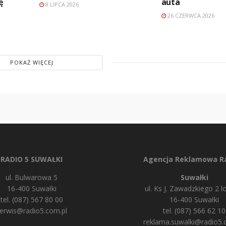
ę
auta
8 LIPCA 2026
26 CZERWCA 2026
POKAŻ WIĘCEJ
RADIO 5 SUWAŁKI
Agencja Reklamowa Ra
ul. Bulwarowa 5
Suwałki
16-400 Suwałki
ul. Ks J. Zawadzkiego 2 lo
tel. (087) 567 80 00
16-400 Suwałki
erwis@radio5.com.pl
tel. (087) 566 62 10
reklama.suwalki@radio5.