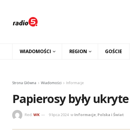
WIADOMOŚCI
REGION
GOŚCIE
Strona Główna
Wiadomości
Informacje
Papierosy były ukryte
Red.
WK
9 lipca 2024
w
Informacje
,
Polska i Świat