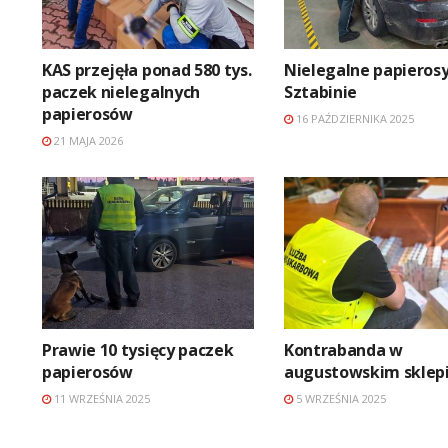
KAS przejęła ponad 580 tys.
Nielegalne papieros
paczek nielegalnych
Sztabinie
papierosów
16 PAŹDZIERNIKA 2025
21 MAJA 2026
Prawie 10 tysięcy paczek
Kontrabanda w
papierosów
augustowskim sklep
11 WRZEŚNIA 2025
5 WRZEŚNIA 2025