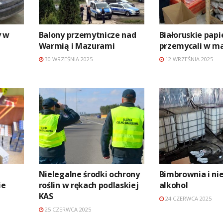
y w
Balony przemytnicze nad
Białoruskie papi
Warmią i Mazurami
przemycali w ma
30 WRZEŚNIA 2025
12 WRZEŚNIA 2025
Nielegalne środki ochrony
Bimbrownia i ni
ie
roślin w rękach podlaskiej
alkohol
KAS
24 CZERWCA 2025
25 CZERWCA 2025