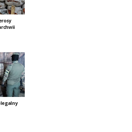
erosy
rchwii
elegalny