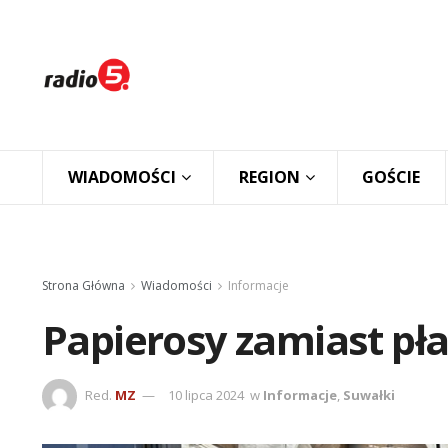
WIADOMOŚCI
REGION
GOŚCIE
Strona Główna
Wiadomości
Informacje
Papierosy zamiast pł
Red.
MZ
10 lipca 2024
w
Informacje
,
Suwałki