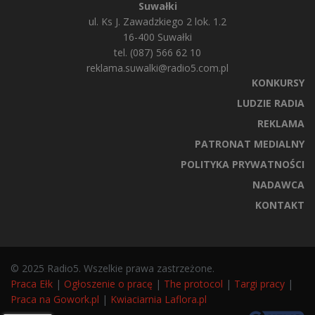
Suwałki
ul. Ks J. Zawadzkiego 2 lok. 1.2
16-400 Suwałki
tel. (087) 566 62 10
reklama.suwalki@radio5.com.pl
KONKURSY
LUDZIE RADIA
REKLAMA
PATRONAT MEDIALNY
POLITYKA PRYWATNOŚCI
NADAWCA
KONTAKT
© 2025 Radio5. Wszelkie prawa zastrzeżone.
Praca Ełk
|
Ogłoszenie o pracę
|
The protocol
|
Targi pracy
|
Praca na Gowork.pl
|
Kwiaciarnia Laflora.pl