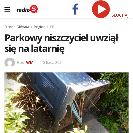
SŁUCHAJ
Strona Główna
Region
Ełk
Parkowy niszczyciel uwziął
się na latarnię
Red.
WM
8 lipca 2024