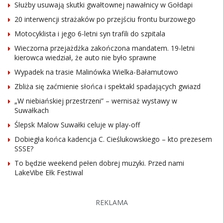
Służby usuwają skutki gwałtownej nawałnicy w Gołdapi
20 interwencji strażaków po przejściu frontu burzowego
Motocyklista i jego 6-letni syn trafili do szpitala
Wieczorna przejażdżka zakończona mandatem. 19-letni
kierowca wiedział, że auto nie było sprawne
Wypadek na trasie Malinówka Wielka-Bałamutowo
Zbliża się zaćmienie słońca i spektakl spadających gwiazd
„W niebiańskiej przestrzeni” – wernisaż wystawy w
Suwałkach
Ślepsk Malow Suwałki celuje w play-off
Dobiegła końca kadencja C. Cieślukowskiego – kto prezesem
SSSE?
To będzie weekend pełen dobrej muzyki. Przed nami
LakeVibe Ełk Festiwal
REKLAMA