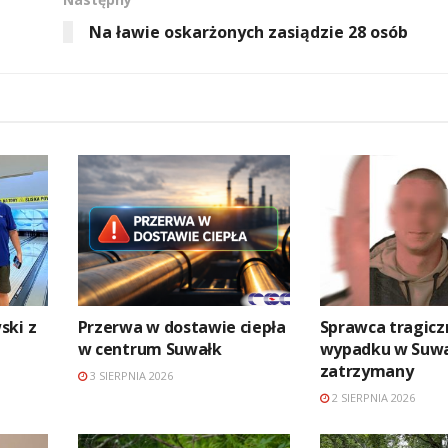
Na ławie oskarżonych zasiądzie 28 osób
ski z
Przerwa w dostawie ciepła
Sprawca tragic
w centrum Suwałk
wypadku w Suw
zatrzymany
3 SIERPNIA 2026
2 SIERPNIA 2026