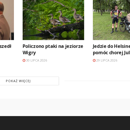
szedł
Policzono ptaki na jeziorze
Jedzie do Helsin
Wigry
pomóc chorej Jul
30 LIPCA 2026
29 LIPCA 2026
POKAŻ WIĘCEJ