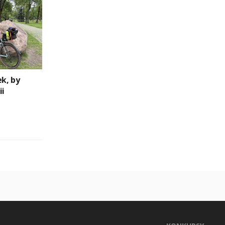
ek, by
ii