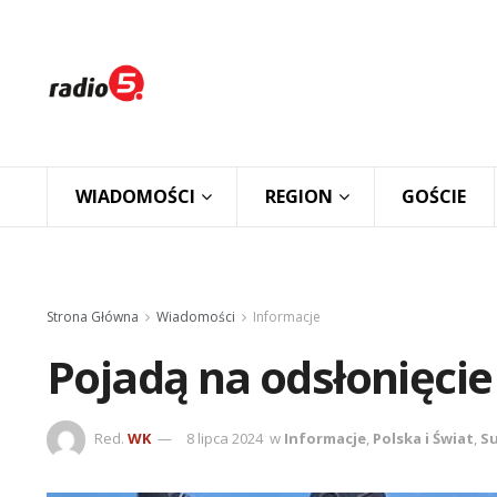
WIADOMOŚCI
REGION
GOŚCIE
Strona Główna
Wiadomości
Informacje
Pojadą na odsłonięci
Red.
WK
8 lipca 2024
w
Informacje
,
Polska i Świat
,
Su