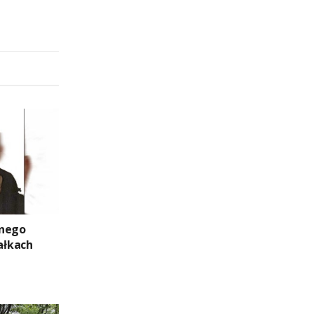
znego
ałkach