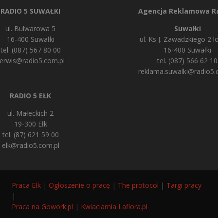
RADIO 5 SUWAŁKI
Agencja Reklamowa Ra
ul. Bulwarowa 5
Suwałki
16-400 Suwałki
ul. Ks J. Zawadzkiego 2 lo
tel. (087) 567 80 00
16-400 Suwałki
erwis@radio5.com.pl
tel. (087) 566 62 10
reklama.suwalki@radio5.
RADIO 5 EŁK
ul. Małeckich 2
19-300 Ełk
tel. (87) 621 59 00
elk@radio5.com.pl
Praca Ełk
|
Ogłoszenie o pracę
|
The protocol
|
Targi pracy
|
Praca na Gowork.pl
|
Kwiaciarnia Laflora.pl