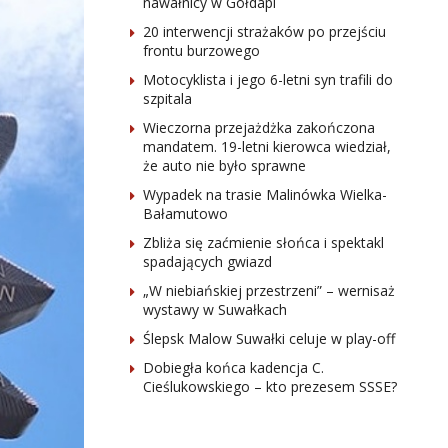
nawałnicy w Gołdapi
20 interwencji strażaków po przejściu
frontu burzowego
Motocyklista i jego 6-letni syn trafili do
szpitala
Wieczorna przejażdżka zakończona
mandatem. 19-letni kierowca wiedział,
że auto nie było sprawne
Wypadek na trasie Malinówka Wielka-
Bałamutowo
Zbliża się zaćmienie słońca i spektakl
spadających gwiazd
„W niebiańskiej przestrzeni” – wernisaż
wystawy w Suwałkach
Ślepsk Malow Suwałki celuje w play-off
Dobiegła końca kadencja C.
Cieślukowskiego – kto prezesem SSSE?