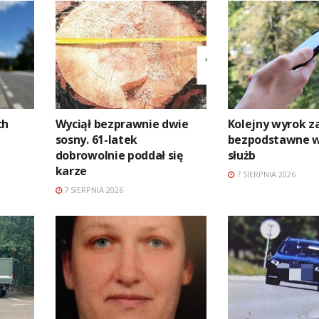
ch
Wyciął bezprawnie dwie
Kolejny wyrok z
sosny. 61-latek
bezpodstawne 
dobrowolnie poddał się
służb
karze
7 SIERPNIA 2026
7 SIERPNIA 2026