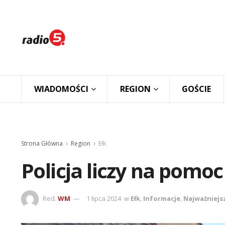
WIADOMOŚCI
REGION
GOŚCIE
Strona Główna
Region
Ełk
Policja liczy na pomo
Red.
WM
1 lipca 2024
w
Ełk
,
Informacje
,
Najważniejs