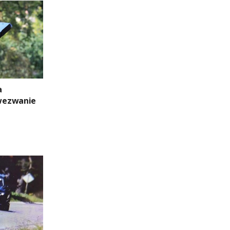
a
wezwanie