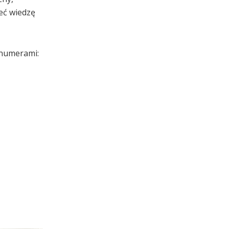
eć wiedzę
 numerami: