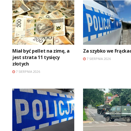
Miał być pellet na zimę, a
Za szybko we Frącka
jest strata 11 tysięcy
7 SIERPNIA 2026
złotych
7 SIERPNIA 2026