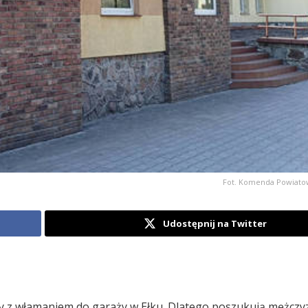
Fot. Komenda Powiatowa
Udostępnij na Twitter
y z włamaniem do garaży w Ełku. Dlatego poszukują mężczy