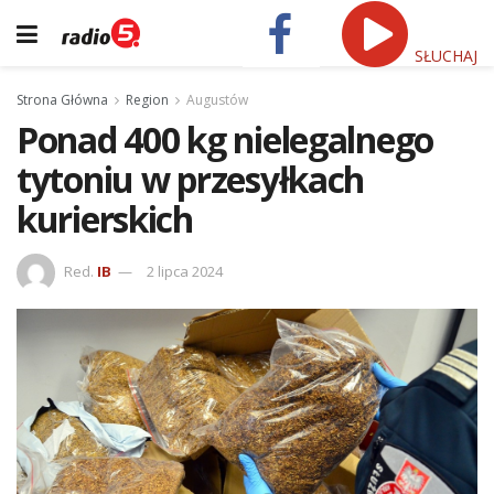
SŁUCHAJ
Strona Główna
Region
Augustów
Ponad 400 kg nielegalnego
tytoniu w przesyłkach
kurierskich
Red.
IB
2 lipca 2024