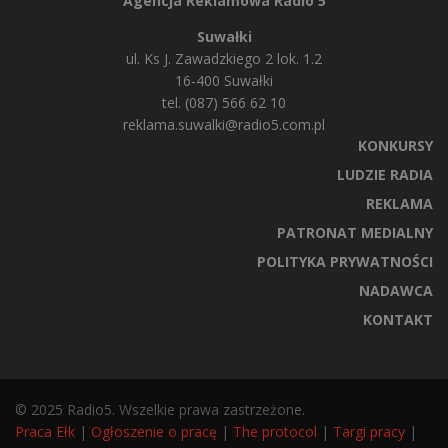
Agencja Reklamowa Radio 5
Suwałki
ul. Ks J. Zawadzkiego 2 lok. 1.2
16-400 Suwałki
tel. (087) 566 62 10
reklama.suwalki@radio5.com.pl
KONKURSY
LUDZIE RADIA
REKLAMA
PATRONAT MEDIALNY
POLITYKA PRYWATNOŚCI
NADAWCA
KONTAKT
© 2025 Radio5. Wszelkie prawa zastrzeżone.
Praca Ełk
|
Ogłoszenie o pracę
|
The protocol
|
Targi pracy
|