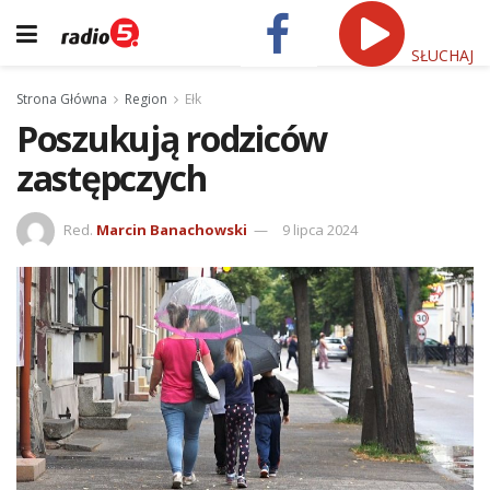
SŁUCHAJ
Strona Główna
Region
Ełk
Poszukują rodziców
zastępczych
Red.
Marcin Banachowski
9 lipca 2024