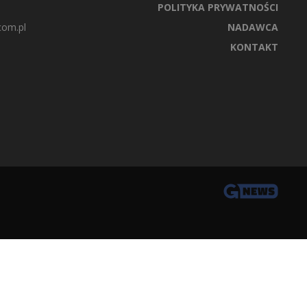
POLITYKA PRYWATNOŚCI
com.pl
NADAWCA
KONTAKT