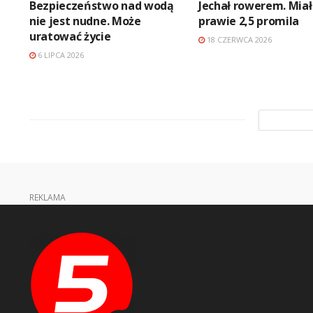
Bezpieczeństwo nad wodą
Jechał rowerem. Miał
nie jest nudne. Może
prawie 2,5 promila
uratować życie
18 CZERWCA 2026
6 LIPCA 2026
REKLAMA