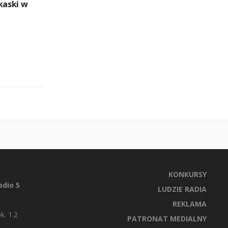
kaski w
KONKURSY
dio 5
LUDZIE RADIA
REKLAMA
k. 1.2
PATRONAT MEDIALNY