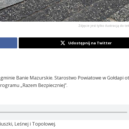
Zdjęcie jest tylko ilustracją do te
Udostępnij na Twitter
 gminie Banie Mazurskie. Starostwo Powiatowe w Gołdapi o
programu „Razem Bezpieczniej”.
uszki, Leśnej i Topolowej.