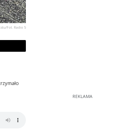
kstu/Fot. Radio 5
trzymało
REKLAMA