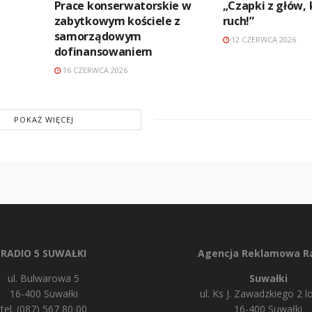
Prace konserwatorskie w
„Czapki z głów, 
zabytkowym kościele z
ruch!”
samorządowym
12 CZERWCA 2026
dofinansowaniem
16 CZERWCA 2026
POKAŻ WIĘCEJ
RADIO 5 SUWAŁKI
Agencja Reklamowa Ra
ul. Bulwarowa 5
Suwałki
16-400 Suwałki
ul. Ks J. Zawadzkiego 2 lo
tel. (087) 567 80 00
16-400 Suwałki