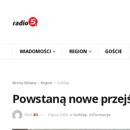
WIADOMOŚCI
REGION
GOŚCIE
Strona Główna
Region
Gołdap
Powstaną nowe przejś
Red.
BS
3 lipca 2024
w
Gołdap
,
Informacje