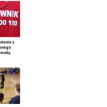
olenie z
cznego
 wodą