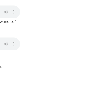
owano coś
r.