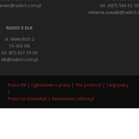
erwis@radio5.com.pl
tel. (087) 566 62 10
reklama.suwalki@radio5.
RADIO 5 EŁK
ul. Małeckich 2
19-300 Ełk
tel. (87) 621 59 00
elk@radio5.com.pl
Praca Ełk
|
Ogłoszenie o pracę
|
The protocol
|
Targi pracy
|
Praca na Gowork.pl
|
Kwiaciarnia Laflora.pl