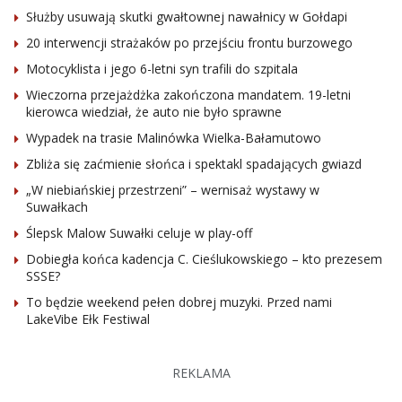
Służby usuwają skutki gwałtownej nawałnicy w Gołdapi
20 interwencji strażaków po przejściu frontu burzowego
Motocyklista i jego 6-letni syn trafili do szpitala
Wieczorna przejażdżka zakończona mandatem. 19-letni
kierowca wiedział, że auto nie było sprawne
Wypadek na trasie Malinówka Wielka-Bałamutowo
Zbliża się zaćmienie słońca i spektakl spadających gwiazd
„W niebiańskiej przestrzeni” – wernisaż wystawy w
Suwałkach
Ślepsk Malow Suwałki celuje w play-off
Dobiegła końca kadencja C. Cieślukowskiego – kto prezesem
SSSE?
To będzie weekend pełen dobrej muzyki. Przed nami
LakeVibe Ełk Festiwal
REKLAMA