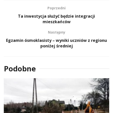
Poprzedni
Ta inwestycja służyć będzie integracji
mieszkańców
Następny
Egzamin ósmoklasisty – wyniki uczniów z regionu
poniżej średniej
Podobne