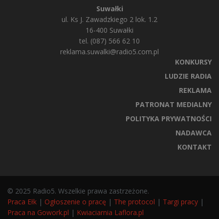
Suwałki
ul. Ks J. Zawadzkiego 2 lok. 1.2
16-400 Suwałki
tel. (087) 566 62 10
reklama.suwalki@radio5.com.pl
KONKURSY
LUDZIE RADIA
REKLAMA
PATRONAT MEDIALNY
POLITYKA PRYWATNOŚCI
NADAWCA
KONTAKT
© 2025 Radio5. Wszelkie prawa zastrzeżone.
Praca Ełk
|
Ogłoszenie o pracę
|
The protocol
|
Targi pracy
|
Praca na Gowork.pl
|
Kwiaciarnia Laflora.pl