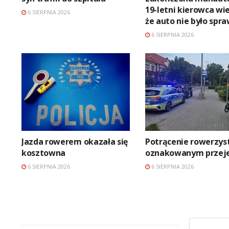
19-letni kierowca wie
6 SIERPNIA 2026
że auto nie było spr
6 SIERPNIA 2026
Jazda rowerem okazała się
Potrącenie rowerzyst
kosztowna
oznakowanym przeje
6 SIERPNIA 2026
6 SIERPNIA 2026