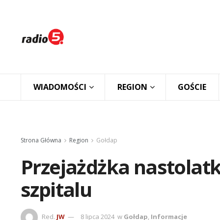
WIADOMOŚCI
REGION
GOŚCIE
Strona Główna
Region
Gołdap
Przejażdżka nastola
szpitalu
Red.
JW
8 lipca 2024
w
Gołdap
,
Informacje