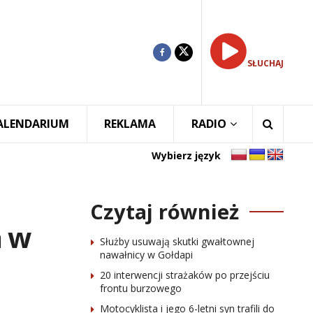
SŁUCHAJ
ALENDARIUM
REKLAMA
RADIO
Wybierz język
Czytaj również
a w
Służby usuwają skutki gwałtownej
nawałnicy w Gołdapi
20 interwencji strażaków po przejściu
frontu burzowego
Motocyklista i jego 6-letni syn trafili do