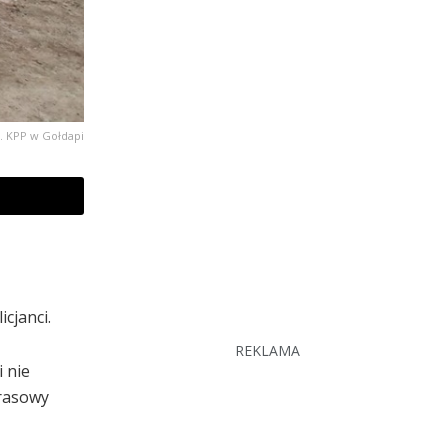
j. KPP w Gołdapi
cjanci.
REKLAMA
 nie
prasowy