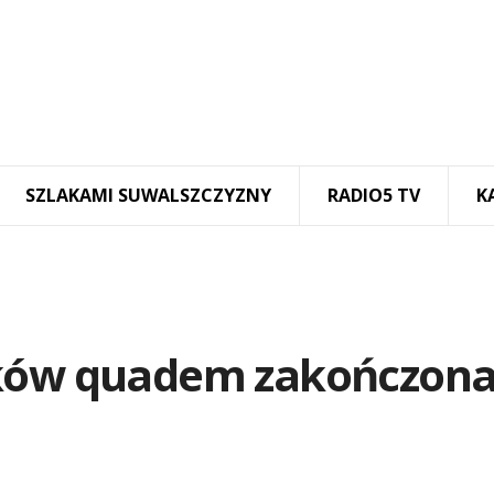
SZLAKAMI SUWALSZCZYZNY
RADIO5 TV
K
tków quadem zakończon