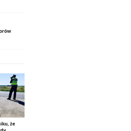
iorów
niku, że
zdy