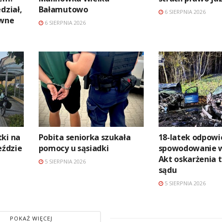
dział,
Bałamutowo
6 SIERPNIA 2026
awne
6 SIERPNIA 2026
ki na
Pobita seniorka szukała
18-latek odpowi
ździe
pomocy u sąsiadki
spowodowanie 
Akt oskarżenia t
5 SIERPNIA 2026
sądu
5 SIERPNIA 2026
POKAŻ WIĘCEJ