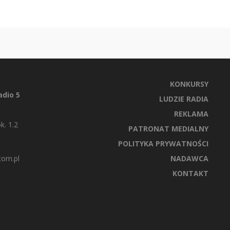
KONKURSY
dio 5
LUDZIE RADIA
REKLAMA
k. 1.2
PATRONAT MEDIALNY
POLITYKA PRYWATNOŚCI
com.pl
NADAWCA
KONTAKT