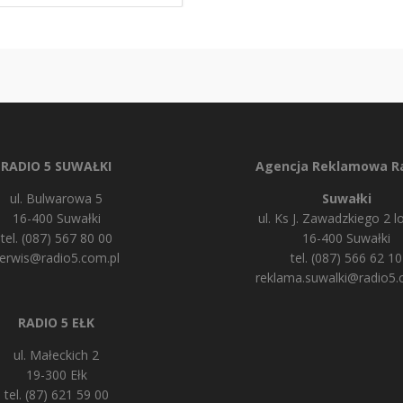
RADIO 5 SUWAŁKI
Agencja Reklamowa Ra
ul. Bulwarowa 5
Suwałki
16-400 Suwałki
ul. Ks J. Zawadzkiego 2 lo
tel. (087) 567 80 00
16-400 Suwałki
erwis@radio5.com.pl
tel. (087) 566 62 10
reklama.suwalki@radio5.
RADIO 5 EŁK
ul. Małeckich 2
19-300 Ełk
tel. (87) 621 59 00