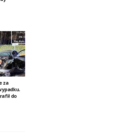
e za
wypadku.
rafił do