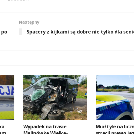
Następny
 po
Spacery z kijkami są dobre nie tylko dla sen
ka
Wypadek na trasie
Miał tyle na licz
em.
Malinówka Wielka-
stracił prawo ja