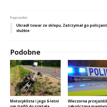
Poprzedni
Ukradł towar ze sklepu. Zatrzymał go policjant
służbie
Podobne
Motocyklista i jego 6-letni
Wieczorna przejażdż
syn trafili do szpitala
zakończona mandat