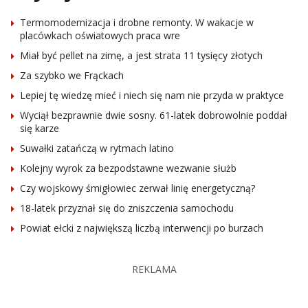
Termomodernizacja i drobne remonty. W wakacje w
placówkach oświatowych praca wre
Miał być pellet na zimę, a jest strata 11 tysięcy złotych
Za szybko we Frąckach
Lepiej tę wiedzę mieć i niech się nam nie przyda w praktyce
Wyciął bezprawnie dwie sosny. 61-latek dobrowolnie poddał
się karze
Suwałki zatańczą w rytmach latino
Kolejny wyrok za bezpodstawne wezwanie służb
Czy wojskowy śmigłowiec zerwał linię energetyczną?
18-latek przyznał się do zniszczenia samochodu
Powiat ełcki z największą liczbą interwencji po burzach
REKLAMA