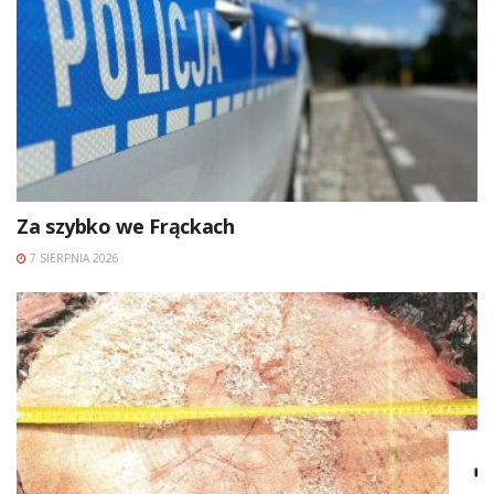
Za szybko we Frąckach
7 SIERPNIA 2026