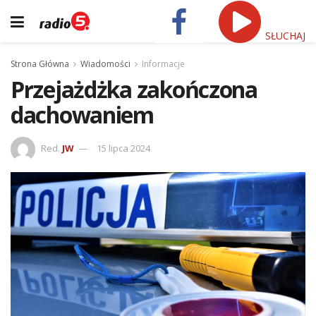
SŁUCHAJ
Strona Główna
Wiadomości
Informacje
Przejażdżka zakończona
dachowaniem
Red.
JW
15 lipca 2024