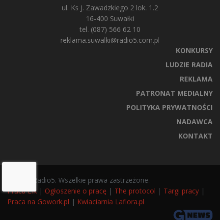
ul. Ks J. Zawadzkiego 2 lok. 1.2
16-400 Suwałki
tel. (087) 566 62 10
reklama.suwalki@radio5.com.pl
KONKURSY
LUDZIE RADIA
REKLAMA
PATRONAT MEDIALNY
POLITYKA PRYWATNOŚCI
NADAWCA
KONTAKT
© 2025 Radio5. Wszelkie prawa zastrzeżone.
Praca Ełk
|
Ogłoszenie o pracę
|
The protocol
|
Targi pracy
|
Praca na Gowork.pl
|
Kwiaciarnia Laflora.pl