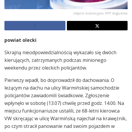
zdjęcie ilustracyjne, KPP Augustów
powiat olecki
Skrajną nieodpowiedzialnością wykazało się dwóch
kierujących, zatrzymanych podczas minionego
weekendu przez oleckich policjantów.
Pierwszy wpadł, bo doprowadził do dachowania. O
leżącym na dachu na ulicy Warmińskiej samochodzie
policjantów zawiadomili świadkowie. Zgłoszenie
wpłynęło w sobotę (13.07) chwilę przed godz. 14.00. Na
miejscu funkcjonariusze ustalili, że 68-letni kierowca
VW skręcając w ulicę Warmińską najechał na krawężnik,
po czym stracił panowanie nad swoim pojazdem w