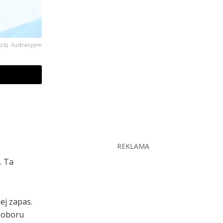
zdj. ilustracyjne
REKLAMA
. Ta
ej zapas.
poboru