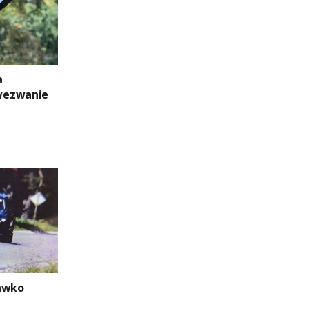
a
wezwanie
rawko