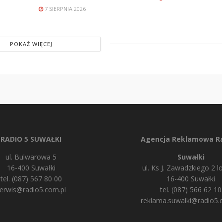
7 SIERPNIA 2026
POKAŻ WIĘCEJ
RADIO 5 SUWAŁKI
Agencja Reklamowa Ra
ul. Bulwarowa 5
Suwałki
16-400 Suwałki
ul. Ks J. Zawadzkiego 2 lo
tel. (087) 567 80 00
16-400 Suwałki
erwis@radio5.com.pl
tel. (087) 566 62 10
reklama.suwalki@radio5.