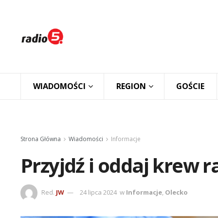
WIADOMOŚCI
REGION
GOŚCIE
Strona Główna
Wiadomości
Informacje
Przyjdź i oddaj krew r
Red.
JW
24 lipca 2024
w
Informacje
,
Olecko