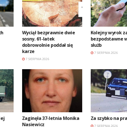
ch
Wyciął bezprawnie dwie
Kolejny wyrok z
sosny. 61-latek
bezpodstawne 
dobrowolnie poddał się
służb
karze
7 SIERPNIA 2026
7 SIERPNIA 2026
ej
Zaginęła 37-letnia Monika
Za szybko na p
Nasiewicz
7 SIERPNIA 2026