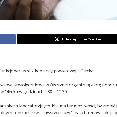
Udostępnij na Twitter
ą funkcjonariusze z komendy powiatowej z Olecka.
twa Krwiolecznictwa w Olsztynie organizują akcję poboru
 w Olecku w godzinach 9:30 – 12:30.
warunkach laboratoryjnych. Nie ma też możliwości, by zrobić j
nych centrach krwiodawstwa służyć mają terenowe akcje 