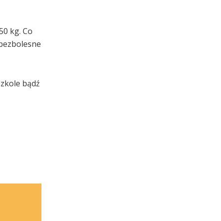
50 kg. Co
 bezbolesne
szkole bądź