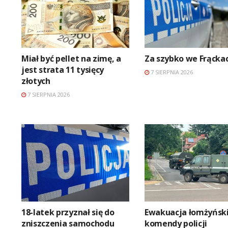
Miał być pellet na zimę, a
Za szybko we Frącka
jest strata 11 tysięcy
7 SIERPNIA 2026
złotych
7 SIERPNIA 2026
18-latek przyznał się do
Ewakuacja łomżyński
zniszczenia samochodu
komendy policji