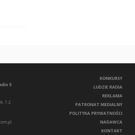
KONKURSY
dio 5
LUDZIE RADIA
REKLAMA
k. 1.2
PATRONAT MEDIALNY
POLITYKA PRYWATNOŚCI
com.pl
NADAWCA
KONTAKT