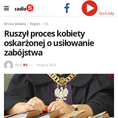
SŁUCHAJ
Strona Główna
Region
Ełk
Ruszył proces kobiety
oskarżonej o usiłowanie
zabójstwa
Red.
BS
16 lipca 2024