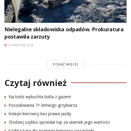
Nielegalne składowiska odpadów. Prokuratura
postawiła zarzuty
24 KWIETNIA 2026
POKAŻ WIĘCEJ
Czytaj również
Na łodzi wybuchła butla z gazem
Poszukiwania 71-letniego grzybiarza
Kolejni kierowcy bez prawa jazdy
Złodziej szybko sprzedał łup za ułamek jego wartości
Szybka kara dla pijanego kierowcy ciężarówki