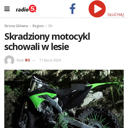
SŁUCHAJ
Strona Główna
Region
Ełk
Skradziony motocykl
schowali w lesie
Red.
BS
11 lipca 2024