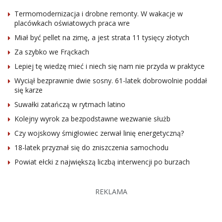
Termomodernizacja i drobne remonty. W wakacje w
placówkach oświatowych praca wre
Miał być pellet na zimę, a jest strata 11 tysięcy złotych
Za szybko we Frąckach
Lepiej tę wiedzę mieć i niech się nam nie przyda w praktyce
Wyciął bezprawnie dwie sosny. 61-latek dobrowolnie poddał
się karze
Suwałki zatańczą w rytmach latino
Kolejny wyrok za bezpodstawne wezwanie służb
Czy wojskowy śmigłowiec zerwał linię energetyczną?
18-latek przyznał się do zniszczenia samochodu
Powiat ełcki z największą liczbą interwencji po burzach
REKLAMA