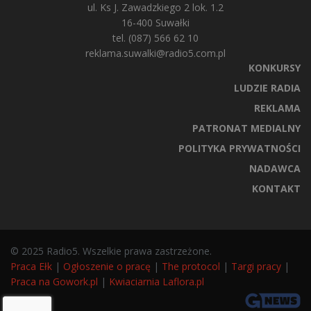
ul. Ks J. Zawadzkiego 2 lok. 1.2
16-400 Suwałki
tel. (087) 566 62 10
reklama.suwalki@radio5.com.pl
KONKURSY
LUDZIE RADIA
REKLAMA
PATRONAT MEDIALNY
POLITYKA PRYWATNOŚCI
NADAWCA
KONTAKT
© 2025 Radio5. Wszelkie prawa zastrzeżone.
Praca Ełk
|
Ogłoszenie o pracę
|
The protocol
|
Targi pracy
|
Praca na Gowork.pl
|
Kwiaciarnia Laflora.pl