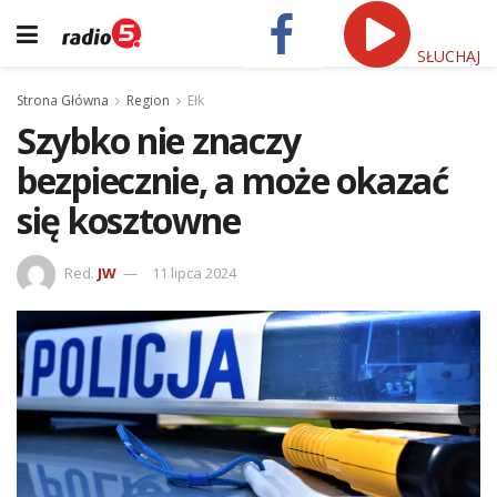
SŁUCHAJ
Strona Główna
Region
Ełk
Szybko nie znaczy
bezpiecznie, a może okazać
się kosztowne
Red.
JW
11 lipca 2024