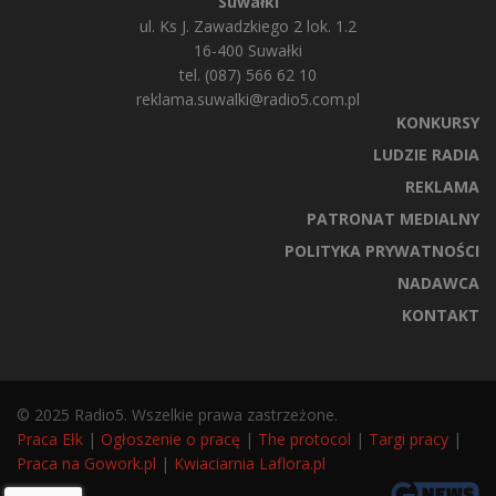
Suwałki
ul. Ks J. Zawadzkiego 2 lok. 1.2
16-400 Suwałki
tel. (087) 566 62 10
reklama.suwalki@radio5.com.pl
KONKURSY
LUDZIE RADIA
REKLAMA
PATRONAT MEDIALNY
POLITYKA PRYWATNOŚCI
NADAWCA
KONTAKT
© 2025 Radio5. Wszelkie prawa zastrzeżone.
Praca Ełk
|
Ogłoszenie o pracę
|
The protocol
|
Targi pracy
|
Praca na Gowork.pl
|
Kwiaciarnia Laflora.pl