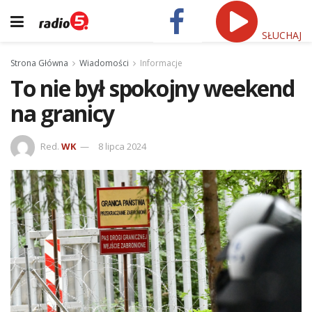
SŁUCHAJ
Strona Główna
Wiadomości
Informacje
To nie był spokojny weekend
na granicy
Red.
WK
8 lipca 2024