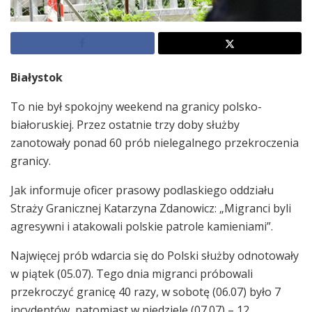
Białystok
To nie był spokojny weekend na granicy polsko-
białoruskiej. Przez ostatnie trzy doby służby
zanotowały ponad 60 prób nielegalnego przekroczenia
granicy.
Jak informuje oficer prasowy podlaskiego oddziału
Straży Granicznej Katarzyna Zdanowicz: „Migranci byli
agresywni i atakowali polskie patrole kamieniami”.
Najwięcej prób wdarcia się do Polski służby odnotowały
w piątek (05.07). Tego dnia migranci próbowali
przekroczyć granicę 40 razy, w sobotę (06.07) było 7
incydentów, natomiast w niedzielę (07.07) – 12.