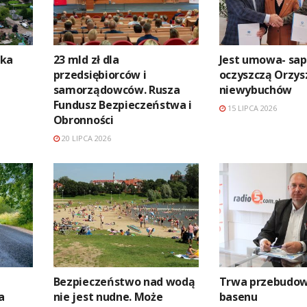
ika
23 mld zł dla
Jest umowa- sap
.
przedsiębiorców i
oczyszczą Orzys
samorządowców. Rusza
niewybuchów
Fundusz Bezpieczeństwa i
15 LIPCA 2026
Obronności
20 LIPCA 2026
Bezpieczeństwo nad wodą
Trwa przebudow
a
nie jest nudne. Może
basenu