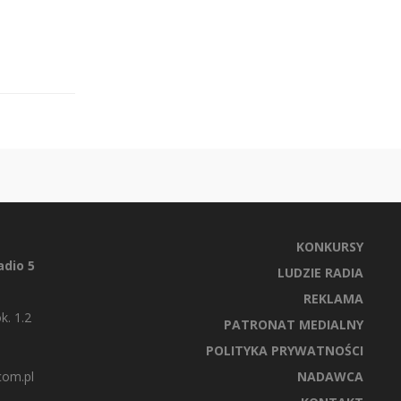
KONKURSY
dio 5
LUDZIE RADIA
REKLAMA
k. 1.2
PATRONAT MEDIALNY
POLITYKA PRYWATNOŚCI
com.pl
NADAWCA