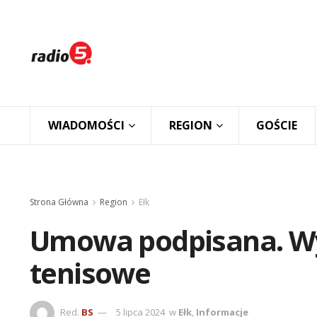
WIADOMOŚCI
REGION
GOŚCIE
Strona Główna
Region
Ełk
Umowa podpisana. W
tenisowe
Red.
BS
5 lipca 2024
w
Ełk
,
Informacje