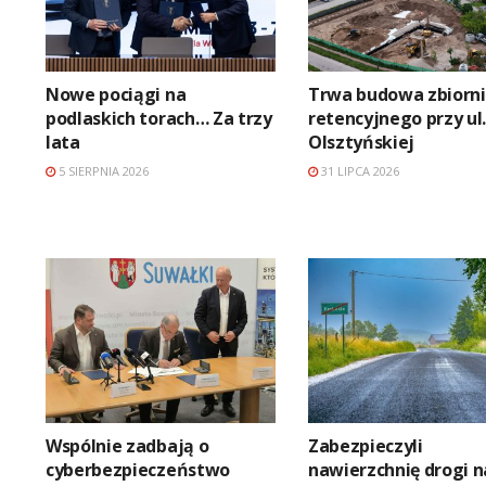
Nowe pociągi na
Trwa budowa zbiorn
podlaskich torach… Za trzy
retencyjnego przy ul
lata
Olsztyńskiej
5 SIERPNIA 2026
31 LIPCA 2026
Wspólnie zadbają o
Zabezpieczyli
cyberbezpieczeństwo
nawierzchnię drogi n