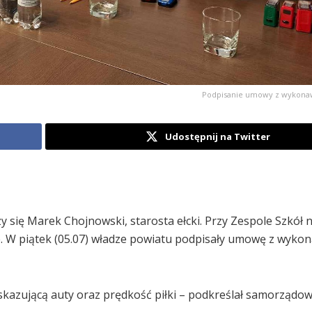
Podpisanie umowy z wykonaw
Udostępnij na Twitter
y się Marek Chojnowski, starosta ełcki. Przy Zespole Szkół n
. W piątek (05.07) władze powiatu podpisały umowę z wyko
kazującą auty oraz prędkość piłki – podkreślał samorządow