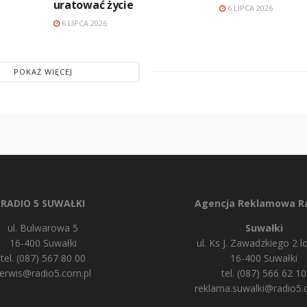
uratować życie
6 LIPCA 2026
6 LIPCA 2026
POKAŻ WIĘCEJ
RADIO 5 SUWAŁKI
Agencja Reklamowa Ra
ul. Bulwarowa 5
Suwałki
16-400 Suwałki
ul. Ks J. Zawadzkiego 2 lo
tel. (087) 567 80 00
16-400 Suwałki
erwis@radio5.com.pl
tel. (087) 566 62 10
reklama.suwalki@radio5.