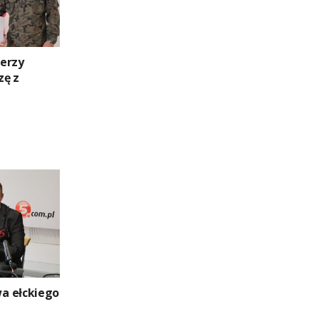
erzy
zę z
a ełckiego