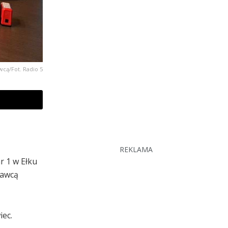
cą/Fot. Radio 5
REKLAMA
r 1 w Ełku
nawcą
iec.