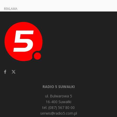
REKLAMA
RADIO 5 SUWAŁKI
ul. Bulwarowa 5
16-400 Suwałki
tel. (087) 567 80 00
serwis@radio5.com.pl