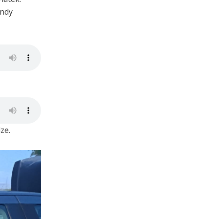
endy
ze.