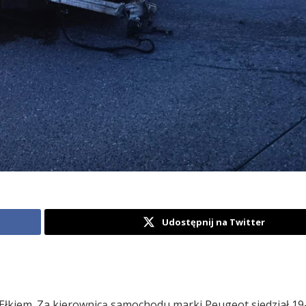
Udostępnij na Twitter
łkiem. Za kierownicą samochodu marki Peugeot siedział 19-