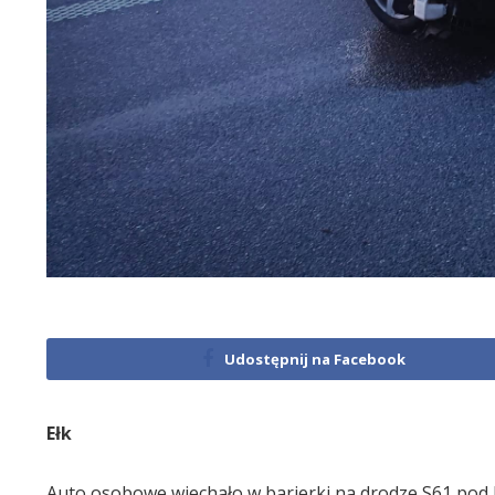
Udostępnij na Facebook
Ełk
Auto osobowe wjechało w barierki na drodze S61 pod E