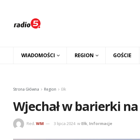
WIADOMOŚCI
REGION
GOŚCIE
Strona Główna
Region
Ełk
Wjechał w barierki n
Red.
WM
3 lipca 2024
w
Ełk
,
Informacje