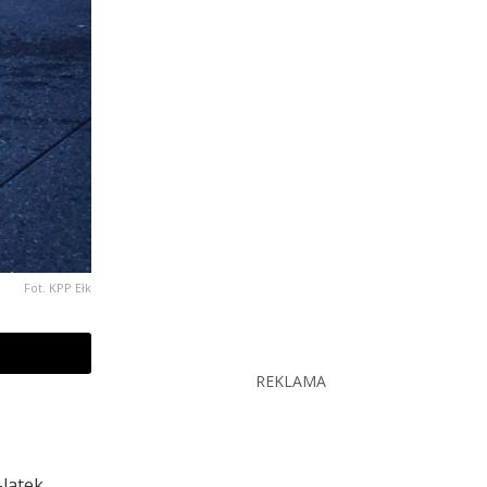
Fot. KPP Ełk
REKLAMA
latek.