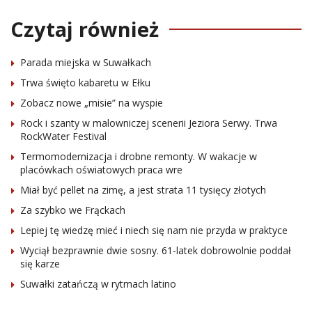
Czytaj również
Parada miejska w Suwałkach
Trwa święto kabaretu w Ełku
Zobacz nowe „misie” na wyspie
Rock i szanty w malowniczej scenerii Jeziora Serwy. Trwa
RockWater Festival
Termomodernizacja i drobne remonty. W wakacje w
placówkach oświatowych praca wre
Miał być pellet na zimę, a jest strata 11 tysięcy złotych
Za szybko we Frąckach
Lepiej tę wiedzę mieć i niech się nam nie przyda w praktyce
Wyciął bezprawnie dwie sosny. 61-latek dobrowolnie poddał
się karze
Suwałki zatańczą w rytmach latino