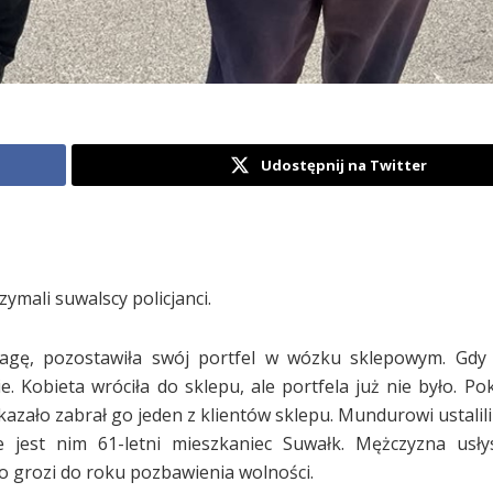
Udostępnij na Twitter
zymali suwalscy policjanci.
agę, pozostawiła swój portfel w wózku sklepowym. Gdy 
. Kobieta wróciła do sklepu, ale portfela już nie było. P
okazało zabrał go jeden z klientów sklepu. Mundurowi ustalil
e jest nim 61-letni mieszkaniec Suwałk. Mężczyzna usły
wo grozi do roku pozbawienia wolności.