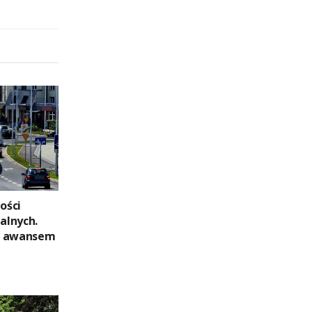
ości
alnych.
m awansem