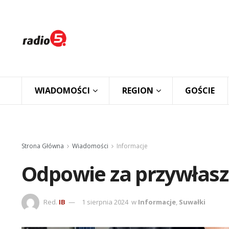
WIADOMOŚCI
REGION
GOŚCIE
Strona Główna
Wiadomości
Informacje
Odpowie za przywłasz
Red.
IB
1 sierpnia 2024
w
Informacje
,
Suwałki