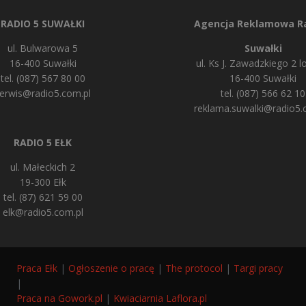
RADIO 5 SUWAŁKI
Agencja Reklamowa Ra
ul. Bulwarowa 5
Suwałki
16-400 Suwałki
ul. Ks J. Zawadzkiego 2 lo
tel. (087) 567 80 00
16-400 Suwałki
erwis@radio5.com.pl
tel. (087) 566 62 10
reklama.suwalki@radio5.
RADIO 5 EŁK
ul. Małeckich 2
19-300 Ełk
tel. (87) 621 59 00
elk@radio5.com.pl
Praca Ełk
|
Ogłoszenie o pracę
|
The protocol
|
Targi pracy
|
Praca na Gowork.pl
|
Kwiaciarnia Laflora.pl