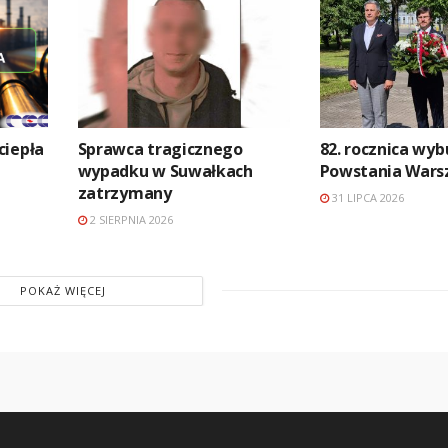
ciepła
Sprawca tragicznego
82. rocznica wy
wypadku w Suwałkach
Powstania Wars
zatrzymany
31 LIPCA 2026
2 SIERPNIA 2026
POKAŻ WIĘCEJ