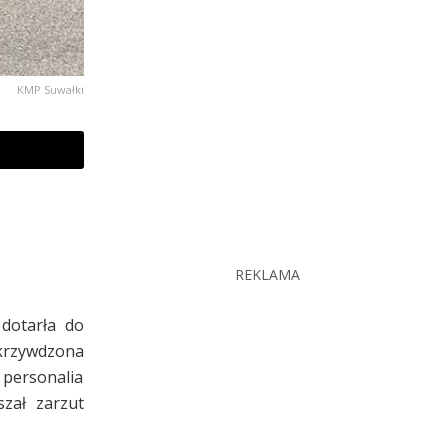
KMP Suwałki
REKLAMA
dotarła do
okrzywdzona
i personalia
szał zarzut