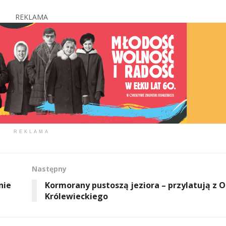
REKLAMA
REKLAMA
Następny
nie
Kormorany pustoszą jeziora – przylatują z
Królewieckiego