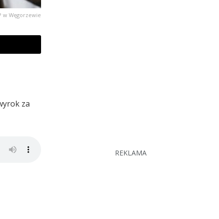
KPP w Węgorzewie
 wyrok za
REKLAMA