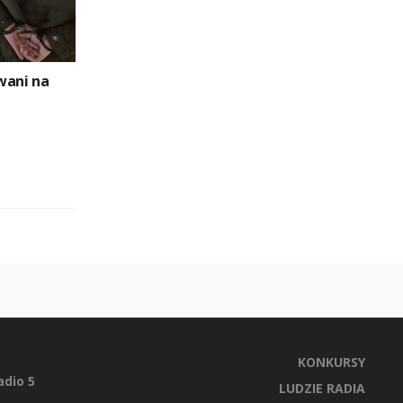
wani na
KONKURSY
dio 5
LUDZIE RADIA