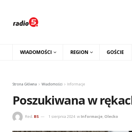
WIADOMOŚCI
REGION
GOŚCIE
Strona Główna
Wiadomości
Informacje
Poszukiwana w rękac
Red.
BS
1 sierpnia 2024
w
Informacje
,
Olecko