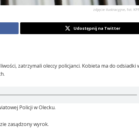
zdjęcie ilustracyjne, fot. 
Udostępnij na Twitter
wości, zatrzymali oleccy policjanci. Kobieta ma do odsiadki
h.
towej Policji w Olecku.
dzie zasądzony wyrok.