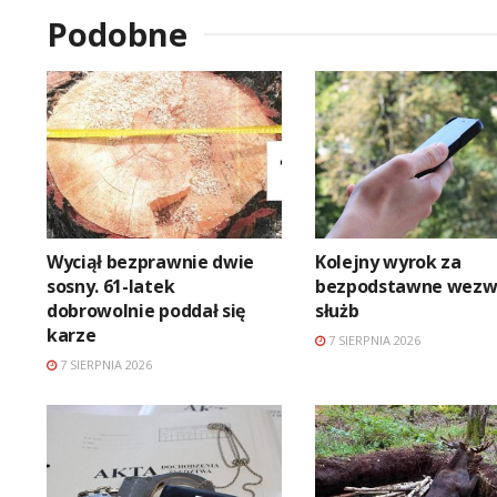
Podobne
Wyciął bezprawnie dwie
Kolejny wyrok za
sosny. 61-latek
bezpodstawne wezw
dobrowolnie poddał się
służb
karze
7 SIERPNIA 2026
7 SIERPNIA 2026