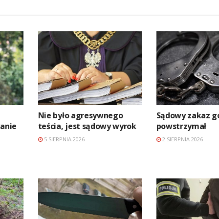
Nie było agresywnego
Sądowy zakaz go
anie
teścia, jest sądowy wyrok
powstrzymał
5 SIERPNIA 2026
2 SIERPNIA 2026