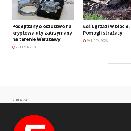
Podejrzany o oszustwo na
Łoś ugrzązł w błocie.
kryptowaluty zatrzymany
Pomogli strażacy
na terenie Warszawy
29 LIPCA 2026
29 LIPCA 2026
REKLAMA