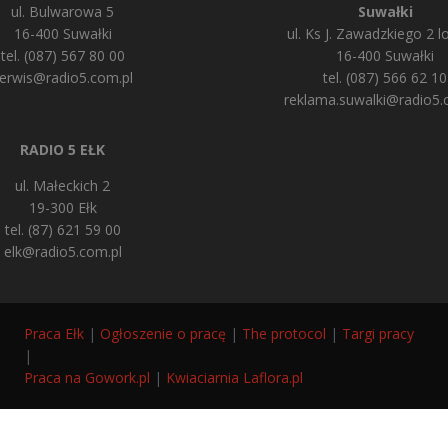
ul. Bulwarowa 5
Suwałki
16-400 Suwałki
ul. Ks J. Zawadzkiego 2 lo
tel. (087) 567 80 00
16-400 Suwałki
erwis@radio5.com.pl
tel. (087) 566 62 10
reklama.suwalki@radio5.
RADIO 5 EŁK
ul. Małeckich 2
19-300 Ełk
tel. (87) 621 59 00
elk@radio5.com.pl
Praca Ełk
|
Ogłoszenie o pracę
|
The protocol
|
Targi pracy
|
Praca na Gowork.pl
|
Kwiaciarnia Laflora.pl