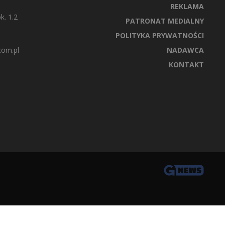
REKLAMA
k. 1.2
PATRONAT MEDIALNY
POLITYKA PRYWATNOŚCI
com.pl
NADAWCA
KONTAKT