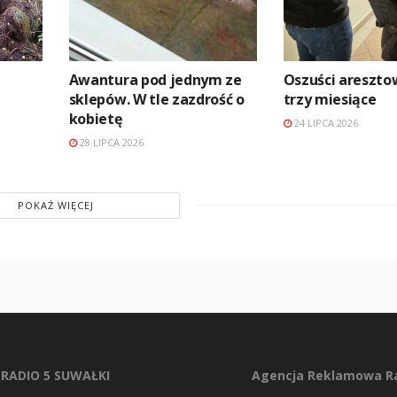
Awantura pod jednym ze
Oszuści areszto
sklepów. W tle zazdrość o
trzy miesiące
kobietę
24 LIPCA 2026
28 LIPCA 2026
POKAŻ WIĘCEJ
RADIO 5 SUWAŁKI
Agencja Reklamowa Ra