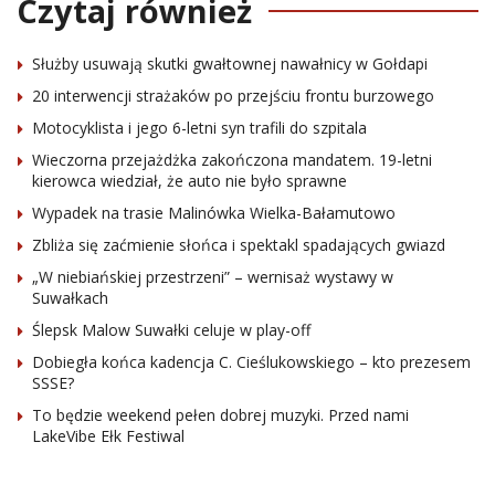
Czytaj również
Służby usuwają skutki gwałtownej nawałnicy w Gołdapi
20 interwencji strażaków po przejściu frontu burzowego
Motocyklista i jego 6-letni syn trafili do szpitala
Wieczorna przejażdżka zakończona mandatem. 19-letni
kierowca wiedział, że auto nie było sprawne
Wypadek na trasie Malinówka Wielka-Bałamutowo
Zbliża się zaćmienie słońca i spektakl spadających gwiazd
„W niebiańskiej przestrzeni” – wernisaż wystawy w
Suwałkach
Ślepsk Malow Suwałki celuje w play-off
Dobiegła końca kadencja C. Cieślukowskiego – kto prezesem
SSSE?
To będzie weekend pełen dobrej muzyki. Przed nami
LakeVibe Ełk Festiwal