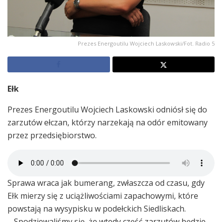
Prezes Energoutilu Wojciech Laskowski/Fot. Radio 5
Ełk
Prezes Energoutilu Wojciech Laskowski odniósł się do
zarzutów ełczan, którzy narzekają na odór emitowany
przez przedsiębiorstwo.
Sprawa wraca jak bumerang, zwłaszcza od czasu, gdy
Ełk mierzy się z uciążliwościami zapachowymi, które
powstają na wysypisku w podełckich Siedliskach.
– Spodziewaliśmy się, że wtedy część zarzutów będzie