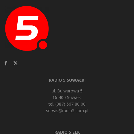
RADIO 5 SUWAŁKI
ul. Bulwarowa 5
16-400 Suwałki
tel. (087) 567 80 00
serwis@radio5.com.pl
RADIO 5 EŁK