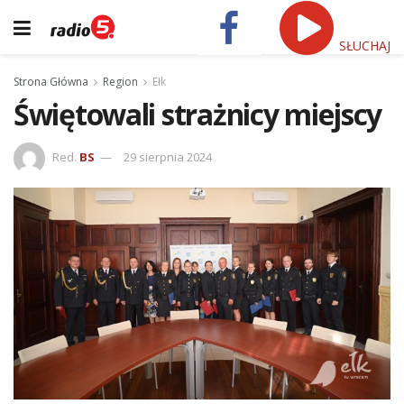
SŁUCHAJ
Strona Główna
Region
Ełk
Świętowali strażnicy miejscy
Red.
BS
29 sierpnia 2024