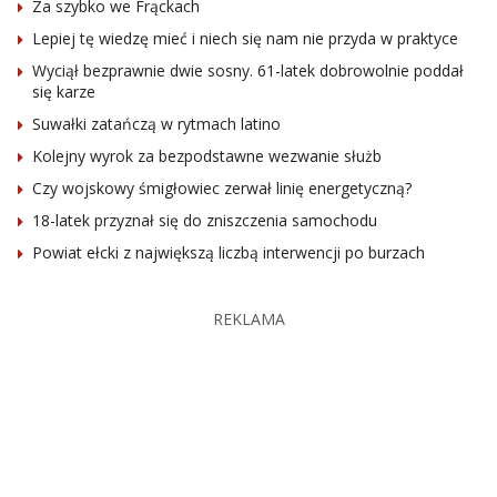
Za szybko we Frąckach
Lepiej tę wiedzę mieć i niech się nam nie przyda w praktyce
Wyciął bezprawnie dwie sosny. 61-latek dobrowolnie poddał
się karze
Suwałki zatańczą w rytmach latino
Kolejny wyrok za bezpodstawne wezwanie służb
Czy wojskowy śmigłowiec zerwał linię energetyczną?
18-latek przyznał się do zniszczenia samochodu
Powiat ełcki z największą liczbą interwencji po burzach
REKLAMA