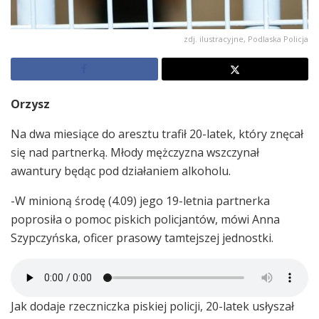
zdj. ilustracyjne, Podlaska Policja
Orzysz
Na dwa miesiące do aresztu trafił 20-latek, który znęcał
się nad partnerką. Młody mężczyzna wszczynał
awantury będąc pod działaniem alkoholu.
-W minioną środę (4.09) jego 19-letnia partnerka
poprosiła o pomoc piskich policjantów, mówi Anna
Szypczyńska, oficer prasowy tamtejszej jednostki.
Jak dodaje rzeczniczka piskiej policji, 20-latek usłyszał