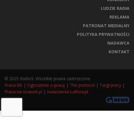
LUDZIE RADIA
REKLAMA
PATRONAT MEDIALNY
POLITYKA PRYWATNOŚCI
NADAWCA
KONTAKT
© 2025 Radio5. Wszelkie prawa zastrzeżone.
Praca Ełk
|
Ogłoszenie o pracę
|
The protocol
|
Targi pracy
|
Praca na Gowork.pl
|
Kwiaciarnia Laflora.pl