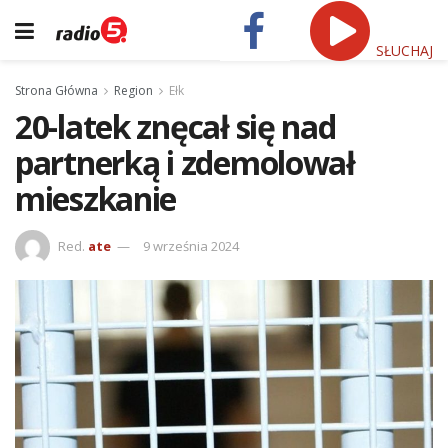
SŁUCHAJ
Strona Główna
Region
Ełk
20-latek znęcał się nad
partnerką i zdemolował
mieszkanie
Red.
ate
9 września 2024