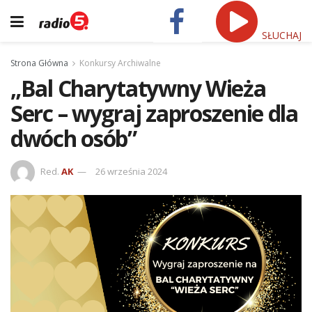
SŁUCHAJ
Strona Główna
Konkursy Archiwalne
„Bal Charytatywny Wieża
Serc – wygraj zaproszenie dla
dwóch osób”
Red.
AK
26 września 2024