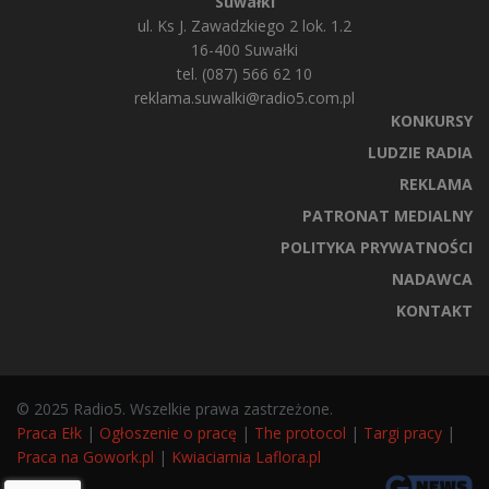
Suwałki
ul. Ks J. Zawadzkiego 2 lok. 1.2
16-400 Suwałki
tel. (087) 566 62 10
reklama.suwalki@radio5.com.pl
KONKURSY
LUDZIE RADIA
REKLAMA
PATRONAT MEDIALNY
POLITYKA PRYWATNOŚCI
NADAWCA
KONTAKT
© 2025 Radio5. Wszelkie prawa zastrzeżone.
Praca Ełk
|
Ogłoszenie o pracę
|
The protocol
|
Targi pracy
|
Praca na Gowork.pl
|
Kwiaciarnia Laflora.pl