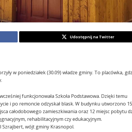
Udostępnij na Twitter
zyły w poniedziałek (30.09) władze gminy. To placówka, gd
.
cześniej funkcjonowała Szkoła Podstawowa. Dzięki temu
życie i po remoncie odzyskał blask. W budynku utworzono 15
jsca całodobowego zamieszkiwania oraz 12 miejsc pobytu d
ęgnacyjnym, rehabilitacyjnym czy edukacyjnym.
 Szrajbert, wójt gminy Krasnopol.