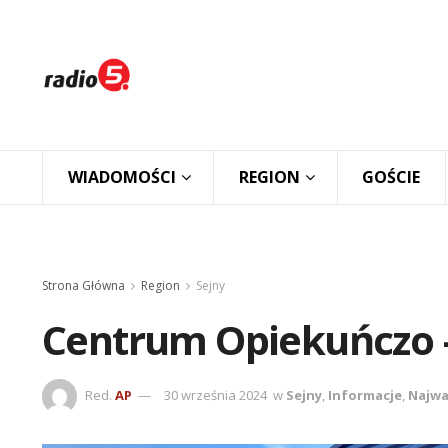
WIADOMOŚCI
REGION
GOŚCIE
Strona Główna
Region
Sejny
Centrum Opiekuńczo 
Red.
AP
30 września 2024
w
Sejny
,
Informacje
,
Najwa