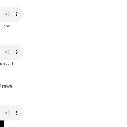
się w
morząd
Prawa i