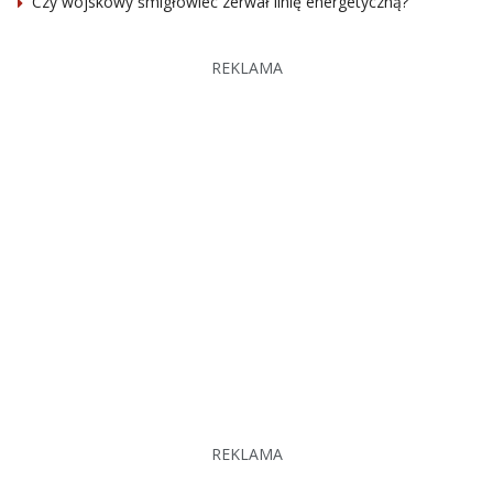
Czy wojskowy śmigłowiec zerwał linię energetyczną?
REKLAMA
REKLAMA