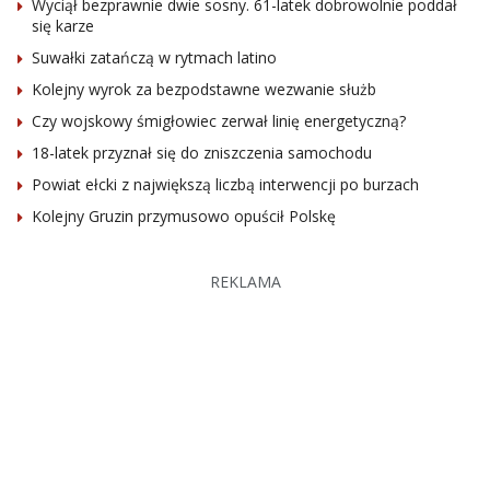
Wyciął bezprawnie dwie sosny. 61-latek dobrowolnie poddał
się karze
Suwałki zatańczą w rytmach latino
Kolejny wyrok za bezpodstawne wezwanie służb
Czy wojskowy śmigłowiec zerwał linię energetyczną?
18-latek przyznał się do zniszczenia samochodu
Powiat ełcki z największą liczbą interwencji po burzach
Kolejny Gruzin przymusowo opuścił Polskę
REKLAMA