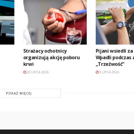
Strażacy ochotnicy
Pijani wsiedli za
organizują akcję poboru
Wpadli podczas 
krwi
„Trzeźwość”
20 LIPCA 2026
9 LIPCA 2026
POKAŻ WIĘCEJ