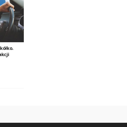
 kółko.
akcji