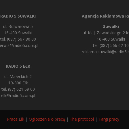
RADIO 5 SUWAŁKI
Agencja Reklamowa Ra
ul. Bulwarowa 5
Suwałki
16-400 Suwałki
ul. Ks J. Zawadzkiego 2 lo
tel. (087) 567 80 00
16-400 Suwałki
erwis@radio5.com.pl
tel. (087) 566 62 10
reklama.suwalki@radio5.
RADIO 5 EŁK
ul. Małeckich 2
19-300 Ełk
tel. (87) 621 59 00
elk@radio5.com.pl
Praca Ełk
|
Ogłoszenie o pracę
|
The protocol
|
Targi pracy
|