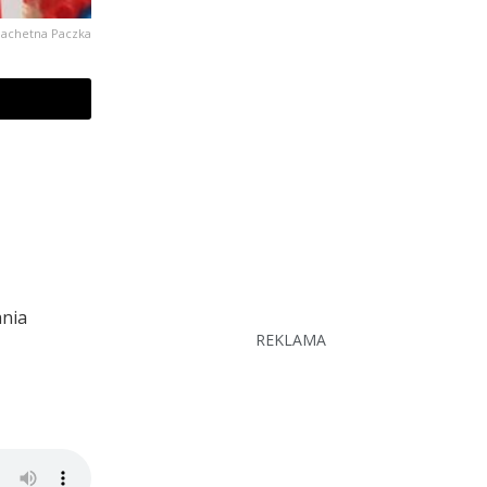
lachetna Paczka
ania
REKLAMA