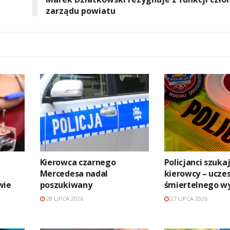
zarządu powiatu
Kierowca czarnego
Policjanci szuka
a
Mercedesa nadal
kierowcy – ucze
wie
poszukiwany
śmiertelnego w
28 LIPCA 2026
27 LIPCA 2026