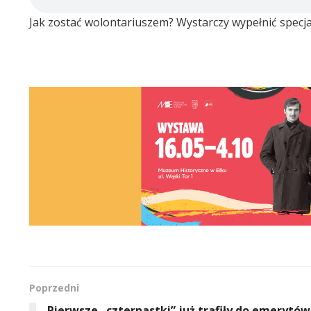
Jak zostać wolontariuszem? Wystarczy wypełnić specjal
Poprzedni
Pierwsze „czternastki” już trafiły do emerytów