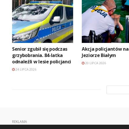
Senior zgubił się podczas
Akcja policjantów na
grzybobrania. 84-latka
Jeziorze Białym
odnaleźli w lesie policjanci
20 LIPCA 2026
24 LIPCA 2026
REKLAMA