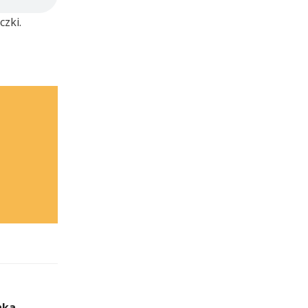
czki.
nka