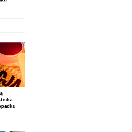
ją
stnika
ypadku