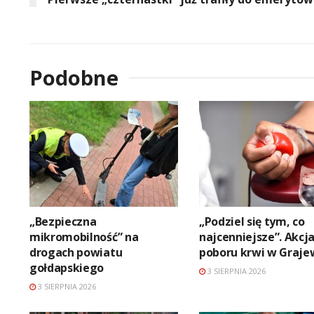
Podobne
„Bezpieczna
„Podziel się tym, co
mikromobilność” na
najcenniejsze”. Akcj
drogach powiatu
poboru krwi w Graje
gołdapskiego
3 SIERPNIA 2026
3 SIERPNIA 2026