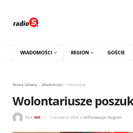
WIADOMOŚCI
REGION
GOŚCIE
Strona Główna
Wiadomości
Informacje
Wolontariusze poszu
Red.
WK
3 września 2024
w
Informacje
,
Region