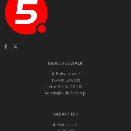
RADIO 5 SUWAŁKI
ul. Bulwarowa 5
16-400 Suwałki
tel. (087) 567 80 00
serwis@radio5.com.pl
RADIO 5 EŁK
ul. Małeckich 2
19-300 Ełk