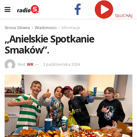
SŁUCHAJ
Strona Główna
Wiadomości
Informacje
„Anielskie Spotkanie
Smaków”.
Red.
WK
3 października 2024