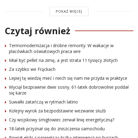
POKAŻ WIĘCEJ
Czytaj również
Termomodernizacja i drobne remonty. W wakacje w
placówkach oświatowych praca wre
Miał być pellet na zimę, a jest strata 11 tysięcy złotych
Za szybko we Frąckach
Lepiej tę wiedzę mieć i niech się nam nie przyda w praktyce
Wyciął bezprawnie dwie sosny. 61-latek dobrowolnie poddał
się karze
Suwałki zatańczą w rytmach latino
Kolejny wyrok za bezpodstawne wezwanie służb
Czy wojskowy śmigłowiec zerwał linię energetyczną?
18-latek przyznał się do zniszczenia samochodu
Powiat ełcki z największą liczbą interwencji po burzach