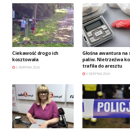
Ciekawość drogo ich
Głośna awantura na s
kosztowała
paliw. Nietrzeźwa ko
trafiła do aresztu
5 SIERPNIA 2026
5 SIERPNIA 2026