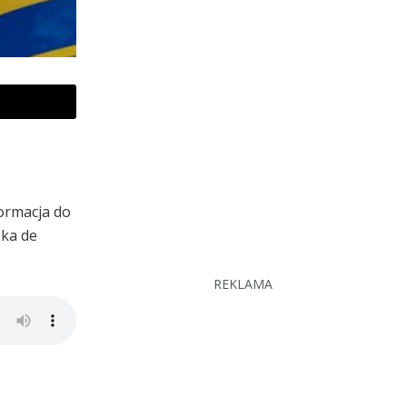
formacja do
ska de
REKLAMA