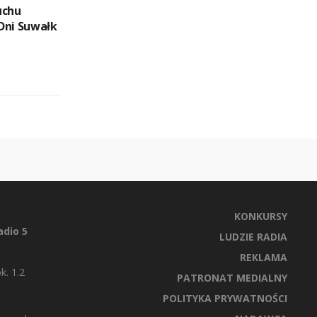
uchu
Dni Suwałk
KONKURSY
dio 5
LUDZIE RADIA
REKLAMA
k. 1.2
PATRONAT MEDIALNY
POLITYKA PRYWATNOŚCI