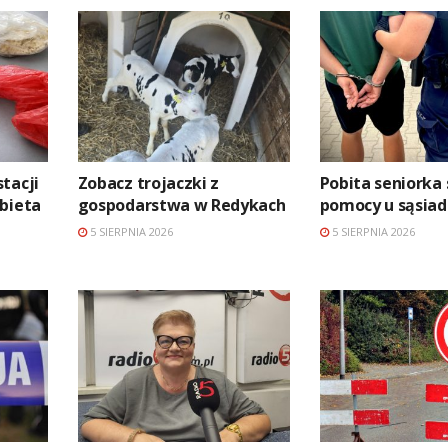
tacji
Zobacz trojaczki z
Pobita seniorka
bieta
gospodarstwa w Redykach
pomocy u sąsiad
5 SIERPNIA 2026
5 SIERPNIA 2026