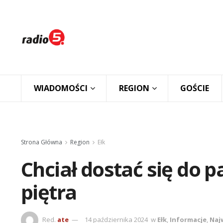
WIADOMOŚCI
REGION
GOŚCIE
Strona Główna
Region
Ełk
Chciał dostać się do p
piętra
Red.
ate
14 października 2024
w
Ełk
,
Informacje
,
Naj