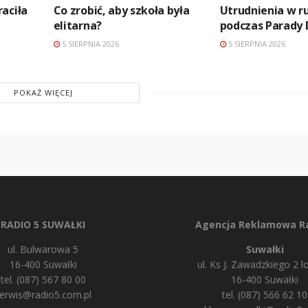
aciła
Co zrobić, aby szkoła była
Utrudnienia w r
elitarna?
podczas Parady 
5 SIERPNIA 2026
5 SIERPNIA 2026
POKAŻ WIĘCEJ
RADIO 5 SUWAŁKI
Agencja Reklamowa Ra
ul. Bulwarowa 5
Suwałki
16-400 Suwałki
ul. Ks J. Zawadzkiego 2 lo
tel. (087) 567 80 00
16-400 Suwałki
erwis@radio5.com.pl
tel. (087) 566 62 10