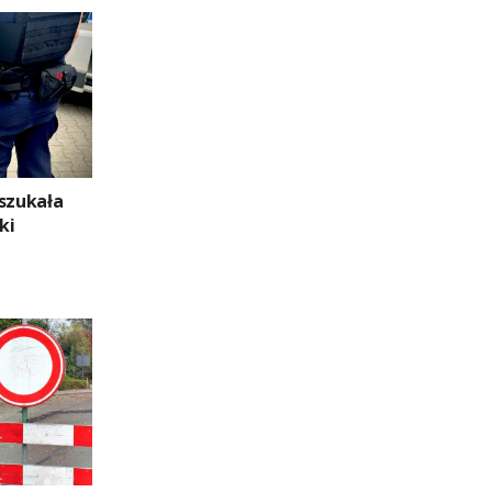
 szukała
ki