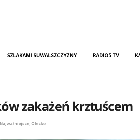
SZLAKAMI SUWALSZCZYZNY
RADIO5 TV
K
ków zakażeń krztuścem
Najważniejsze
,
Olecko