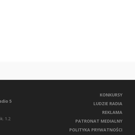
KONKURSY
dio 5
LUDZIE RADIA
REKLAMA
k. 1.2
PATRONAT MEDIALNY
POLITYKA PRYWATNOŚCI