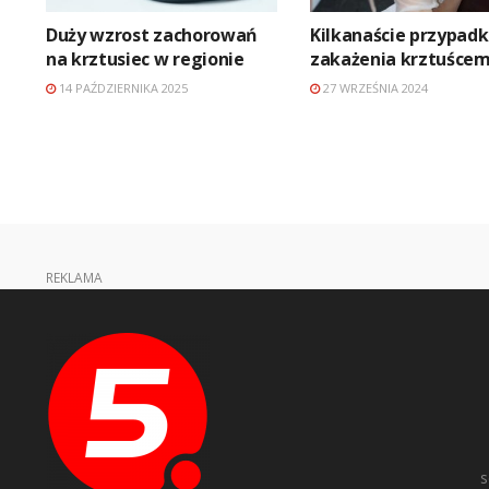
Duży wzrost zachorowań
Kilkanaście przypad
na krztusiec w regionie
zakażenia krztuśce
14 PAŹDZIERNIKA 2025
27 WRZEŚNIA 2024
REKLAMA
s