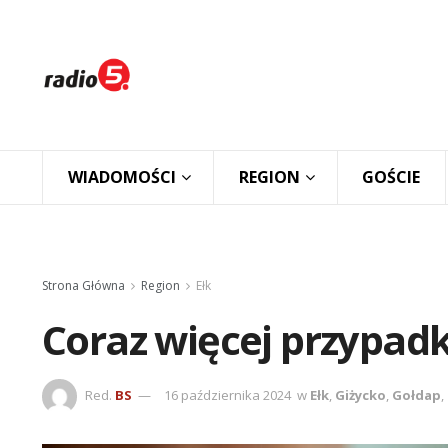
WIADOMOŚCI
REGION
GOŚCIE
Strona Główna
Region
Ełk
Coraz więcej przypad
Red.
BS
16 października 2024
w
Ełk
,
Giżycko
,
Gołdap
,