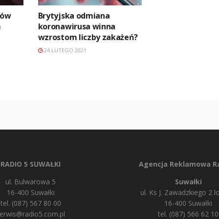
ków
Brytyjska odmiana
m
koronawirusa winna
wzrostom liczby zakażeń?
24 LUTEGO 2021
RADIO 5 SUWAŁKI
Agencja Reklamowa Ra
ul. Bulwarowa 5
Suwałki
16-400 Suwałki
ul. Ks J. Zawadzkiego 2 lo
tel. (087) 567 80 00
16-400 Suwałki
erwis@radio5.com.pl
tel. (087) 566 62 10