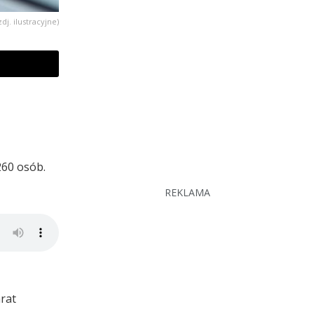
zdj. ilustracyjne)
260 osób.
REKLAMA
arat