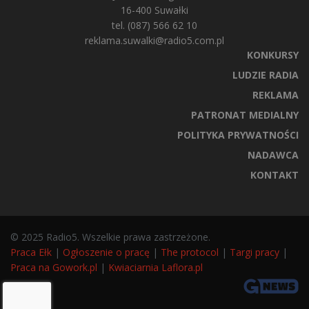
16-400 Suwałki
tel. (087) 566 62 10
reklama.suwalki@radio5.com.pl
KONKURSY
LUDZIE RADIA
REKLAMA
PATRONAT MEDIALNY
POLITYKA PRYWATNOŚCI
NADAWCA
KONTAKT
© 2025 Radio5. Wszelkie prawa zastrzeżone.
Praca Ełk
|
Ogłoszenie o pracę
|
The protocol
|
Targi pracy
|
Praca na Gowork.pl
|
Kwiaciarnia Laflora.pl