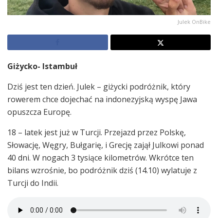
Julek OnBike
Giżycko- Istambuł
Dziś jest ten dzień. Julek – giżycki podróżnik, który
rowerem chce dojechać na indonezyjską wyspę Jawa
opuszcza Europę.
18 – latek jest już w Turcji. Przejazd przez Polskę,
Słowację, Węgry, Bułgarię, i Grecję zajął Julkowi ponad
40 dni. W nogach 3 tysiące kilometrów. Wkrótce ten
bilans wzrośnie, bo podróżnik dziś (14.10) wylatuje z
Turcji do Indii.