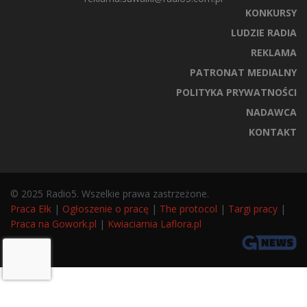
KONKURSY
LUDZIE RADIA
REKLAMA
PATRONAT MEDIALNY
POLITYKA PRYWATNOŚCI
NADAWCA
KONTAKT
© 2025 Radio5. Wszelkie prawa zastrzeżone.
Praca Ełk
|
Ogłoszenie o pracę
|
The protocol
|
Targi pracy
|
Praca na Gowork.pl
|
Kwiaciarnia Laflora.pl