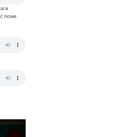
bara
wać nowe