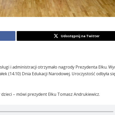
Udostępnij na Twitter
sługi i administracji otrzymało nagrody Prezydenta Ełku. Wy
łek (14.10) Dnia Edukacji Narodowej. Uroczystość odbyła si
y dzieci – mówi prezydent Ełku Tomasz Andrukiewicz.