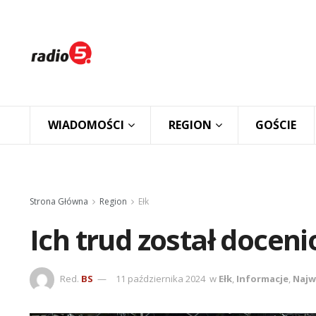
WIADOMOŚCI
REGION
GOŚCIE
Strona Główna
Region
Ełk
Ich trud został docen
Red.
BS
11 października 2024
w
Ełk
,
Informacje
,
Najw