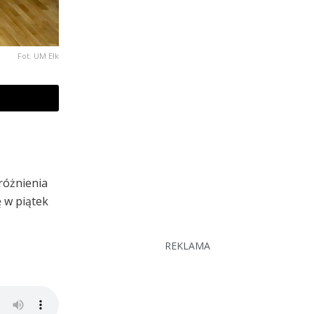
Fot. UM Ełk
różnienia
ę w piątek
REKLAMA