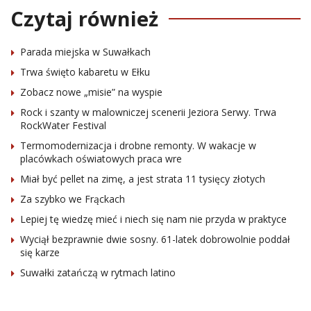
Czytaj również
Parada miejska w Suwałkach
Trwa święto kabaretu w Ełku
Zobacz nowe „misie” na wyspie
Rock i szanty w malowniczej scenerii Jeziora Serwy. Trwa
RockWater Festival
Termomodernizacja i drobne remonty. W wakacje w
placówkach oświatowych praca wre
Miał być pellet na zimę, a jest strata 11 tysięcy złotych
Za szybko we Frąckach
Lepiej tę wiedzę mieć i niech się nam nie przyda w praktyce
Wyciął bezprawnie dwie sosny. 61-latek dobrowolnie poddał
się karze
Suwałki zatańczą w rytmach latino