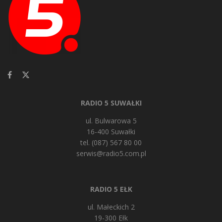
RADIO 5 SUWAŁKI
ul. Bulwarowa 5
16-400 Suwałki
tel. (087) 567 80 00
serwis@radio5.com.pl
RADIO 5 EŁK
ul. Małeckich 2
19-300 Ełk