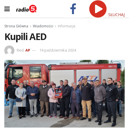
SŁUCHAJ
Strona Główna
Wiadomości
Informacje
Kupili AED
Red.
AP
14 października 2024